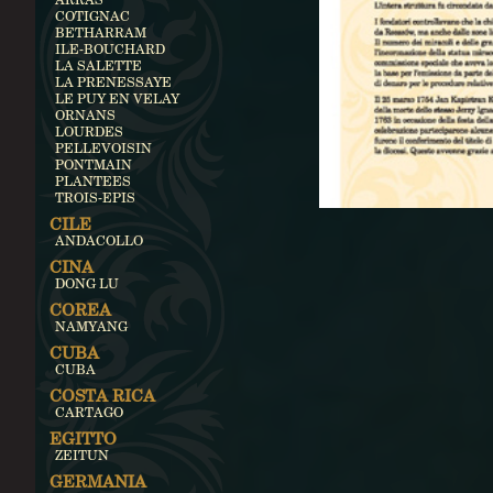
COTIGNAC
BETHARRAM
ILE-BOUCHARD
LA SALETTE
LA PRENESSAYE
LE PUY EN VELAY
ORNANS
LOURDES
PELLEVOISIN
PONTMAIN
PLANTEES
TROIS-EPIS
CILE
ANDACOLLO
CINA
DONG LU
COREA
NAMYANG
CUBA
CUBA
COSTA RICA
CARTAGO
EGITTO
ZEITUN
GERMANIA