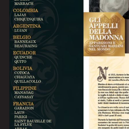
MARBACH
COLOMBIA
LAJAS
CHIQUINQUIRA
ARGENTINA
LUJAN
BELGIO
BANNEAUX
BEAURAING
ECUADOR
QUINCHE
QUITO
BOLIVIA
COTOCA
CHAGUAYA
QUILLACOLLO
FILIPPINE
MANAOAG
CAYSASAY
FRANCIA
GARAISON
LAUS
PARIGI
SAINT BAUZILLE DE
LA SYLVE
ARRAS