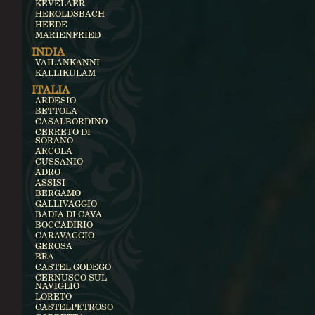
KEVELAER
HEROLDSBACH
HEEDE
MARIENFRIED
INDIA
VAILANKANNI
KALLIKULAM
ITALIA
ARDESIO
BETTOLA
CASALBORDINO
CERRETO DI
SORANO
ARCOLA
CUSSANIO
ADRO
ASSISI
BERGAMO
GALLIVAGGIO
BADIA DI CAVA
BOCCADIRIO
CARAVAGGIO
GEROSA
BRA
CASTEL GODEGO
CERNUSCO SUL
NAVIGLIO
LORETO
CASTELPETROSO