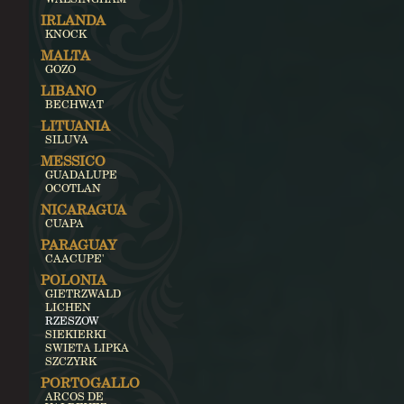
IRLANDA
KNOCK
MALTA
GOZO
LIBANO
BECHWAT
LITUANIA
SILUVA
MESSICO
GUADALUPE
OCOTLAN
NICARAGUA
CUAPA
PARAGUAY
CAACUPE'
POLONIA
GIETRZWALD
LICHEN
RZESZOW
SIEKIERKI
SWIETA LIPKA
SZCZYRK
PORTOGALLO
ARCOS DE