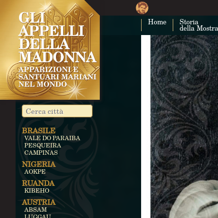
Home
Storia
della Mostr
BRASILE
VALE DO PARAIBA
PESQUEIRA
CAMPINAS
NIGERIA
AOKPE
RUANDA
KIBEHO
AUSTRIA
ABSAM
LUGGAU