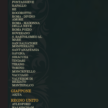
PONTASSIEVE
RAPALLO
RE
ROGOROTTO
ROMA - DIVINO
AMORE
ROMA - MADONNA
DELLA NEVE
ROMA POZZO
ROVERANO
S. BARTOLOMEO AL
MARE
SAN SALVATORE
MONFERRATO
SANT'ANASTASIA
SAVONA
SIRACUSA
TINDARI
TIRANO
TORINO
MONCRIVELLO
VACCIAGO
VALVERDE DI
REZZATO
MONTEFALCO
GIAPPONE
AKITA
REGNO UNITO
AYLESFORD
WALSINGHAM