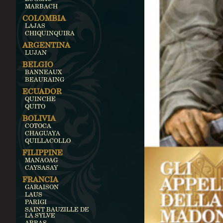
MARBACH
COLOMBIA
LAJAS
CHIQUINQUIRA
ARGENTINA
LUJAN
BELGIO
BANNEAUX
BEAURAING
ECUADOR
QUINCHE
QUITO
BOLIVIA
COTOCA
CHAGUAYA
QUILLACOLLO
FILIPPINE
MANAOAG
CAYSASAY
FRANCIA
GARAISON
LAUS
PARIGI
SAINT BAUZILLE DE
LA SYLVE
ARRAS