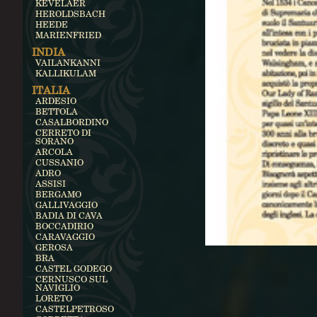
KEVELAER
HEROLDSBACH
HEEDE
MARIENFRIED
INDIA
VAILANKANNI
KALLIKULAM
ITALIA
ARDESIO
BETTOLA
CASALBORDINO
CERRETO DI
SORANO
ARCOLA
CUSSANIO
ADRO
ASSISI
BERGAMO
GALLIVAGGIO
BADIA DI CAVA
BOCCADIRIO
CARAVAGGIO
GEROSA
BRA
CASTEL GODEGO
CERNUSCO SUL
NAVIGLIO
LORETO
CASTELPETROSO