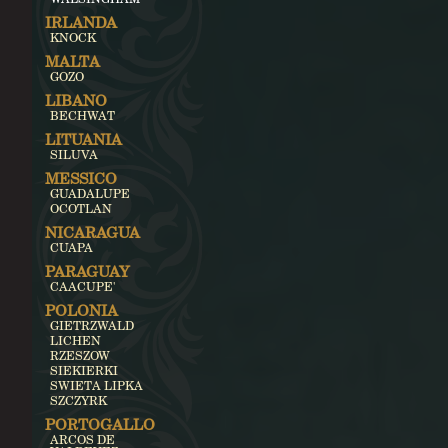
IRLANDA
KNOCK
MALTA
GOZO
LIBANO
BECHWAT
LITUANIA
SILUVA
MESSICO
GUADALUPE
OCOTLAN
NICARAGUA
CUAPA
PARAGUAY
CAACUPE'
POLONIA
GIETRZWALD
LICHEN
RZESZOW
SIEKIERKI
SWIETA LIPKA
SZCZYRK
PORTOGALLO
ARCOS DE