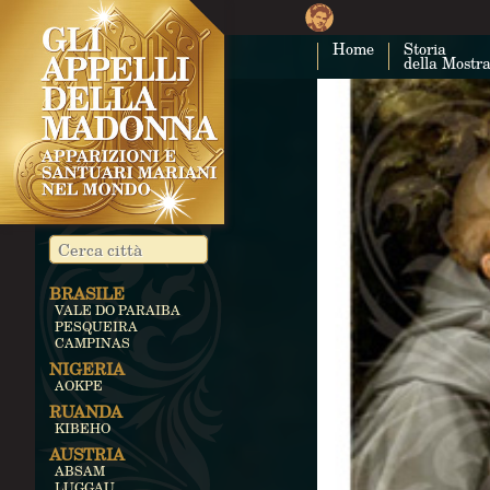
Home
Storia
della Mostr
BRASILE
VALE DO PARAIBA
PESQUEIRA
CAMPINAS
NIGERIA
AOKPE
RUANDA
KIBEHO
AUSTRIA
ABSAM
LUGGAU