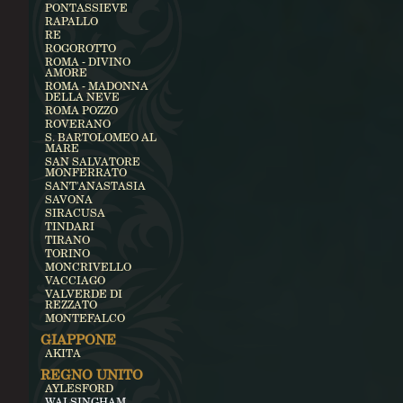
PONTASSIEVE
RAPALLO
RE
ROGOROTTO
ROMA - DIVINO
AMORE
ROMA - MADONNA
DELLA NEVE
ROMA POZZO
ROVERANO
S. BARTOLOMEO AL
MARE
SAN SALVATORE
MONFERRATO
SANT'ANASTASIA
SAVONA
SIRACUSA
TINDARI
TIRANO
TORINO
MONCRIVELLO
VACCIAGO
VALVERDE DI
REZZATO
MONTEFALCO
GIAPPONE
AKITA
REGNO UNITO
AYLESFORD
WALSINGHAM