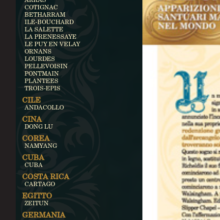
COTIGNAC
BETHARRAM
ILE-BOUCHARD
LA SALETTE
LA PRENESSAYE
LE PUY EN VELAY
ORNANS
LOURDES
PELLEVOISIN
PONTMAIN
PLANTEES
TROIS-EPIS
CILE
ANDACOLLO
CINA
DONG LU
COREA
NAMYANG
CUBA
CUBA
COSTA RICA
CARTAGO
EGITTO
ZEITUN
GERMANIA