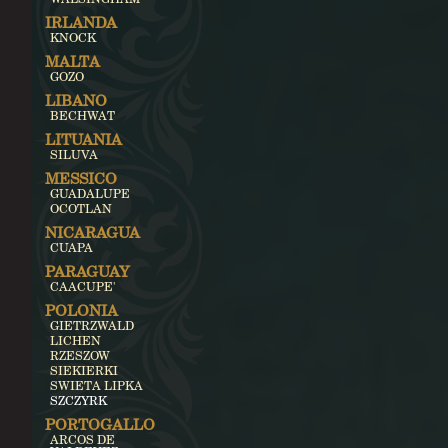
IRLANDA
KNOCK
MALTA
GOZO
LIBANO
BECHWAT
LITUANIA
SILUVA
MESSICO
GUADALUPE
OCOTLAN
NICARAGUA
CUAPA
PARAGUAY
CAACUPE'
POLONIA
GIETRZWALD
LICHEN
RZESZOW
SIEKIERKI
SWIETA LIPKA
SZCZYRK
PORTOGALLO
ARCOS DE