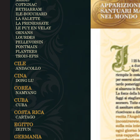
COTIGNAC
BETHARRAM
ILE-BOUCHARD
LA SALETTE
LA PRENESSAYE
LE PUY EN VELAY
ORNANS
LOURDES
PELLEVOISIN
PONTMAIN
PLANTEES
TROIS-EPIS
CILE
ANDACOLLO
CINA
DONG LU
COREA
NAMYANG
CUBA
CUBA
COSTA RICA
CARTAGO
EGITTO
ZEITUN
GERMANIA