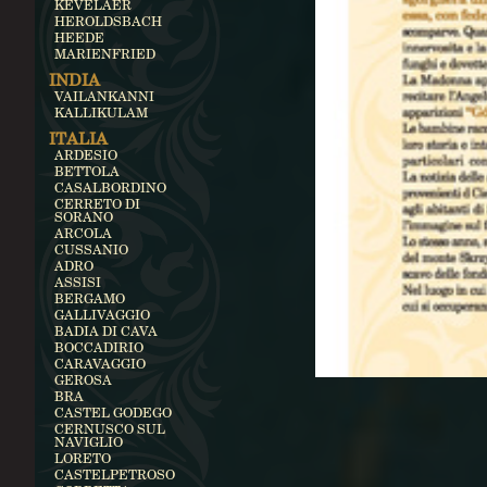
KEVELAER
HEROLDSBACH
HEEDE
MARIENFRIED
INDIA
VAILANKANNI
KALLIKULAM
ITALIA
ARDESIO
BETTOLA
CASALBORDINO
CERRETO DI
SORANO
ARCOLA
CUSSANIO
ADRO
ASSISI
BERGAMO
GALLIVAGGIO
BADIA DI CAVA
BOCCADIRIO
CARAVAGGIO
GEROSA
BRA
CASTEL GODEGO
CERNUSCO SUL
NAVIGLIO
LORETO
CASTELPETROSO