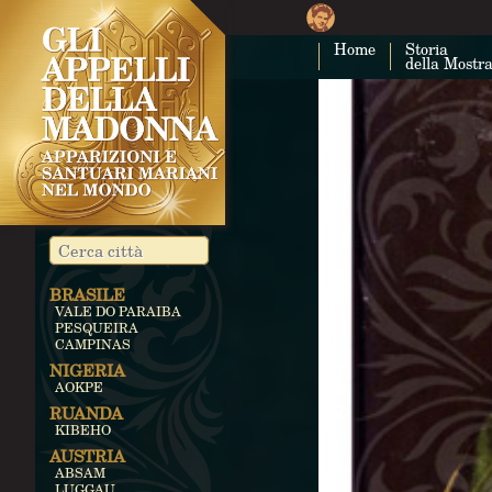
Home
Storia
della Mostr
BRASILE
VALE DO PARAIBA
PESQUEIRA
CAMPINAS
NIGERIA
AOKPE
RUANDA
KIBEHO
AUSTRIA
ABSAM
LUGGAU