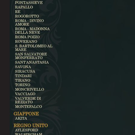
PONTASSIEVE
RAPALLO
RE
ROGOROTTO
ROMA - DIVINO
AMORE
ROMA - MADONNA
DELLA NEVE
ROMA POZZO
ROVERANO
S. BARTOLOMEO AL
MARE
SAN SALVATORE
MONFERRATO
SANT'ANASTASIA
SAVONA
SIRACUSA
TINDARI
TIRANO
TORINO
MONCRIVELLO
VACCIAGO
VALVERDE DI
REZZATO
MONTEFALCO
GIAPPONE
AKITA
REGNO UNITO
AYLESFORD
WALSINGHAM