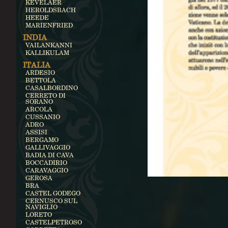
KEVELAER
HEROLDSBACH
HEEDE
MARIENFRIED
INDIA
VAILANKANNI
KALLIKULAM
ITALIA
ARDESIO
BETTOLA
CASALBORDINO
CERRETO DI
SORANO
ARCOLA
CUSSANIO
ADRO
ASSISI
BERGAMO
GALLIVAGGIO
BADIA DI CAVA
BOCCADIRIO
CARAVAGGIO
GEROSA
BRA
CASTEL GODEGO
CERNUSCO SUL
NAVIGLIO
LORETO
CASTELPETROSO