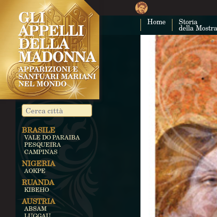
Home
Storia
della Mostr
BRASILE
VALE DO PARAIBA
PESQUEIRA
CAMPINAS
NIGERIA
AOKPE
RUANDA
KIBEHO
AUSTRIA
ABSAM
LUGGAU