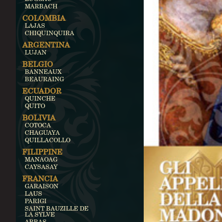
MARBACH
COLOMBIA
LAJAS
CHIQUINQUIRA
ARGENTINA
LUJAN
BELGIO
BANNEAUX
BEAURAING
ECUADOR
QUINCHE
QUITO
BOLIVIA
COTOCA
CHAGUAYA
QUILLACOLLO
FILIPPINE
MANAOAG
CAYSASAY
FRANCIA
GARAISON
LAUS
PARIGI
SAINT BAUZILLE DE
LA SYLVE
ARRAS