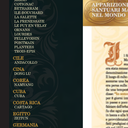
COTIGNAC
BETHARRAM
ILE-BOUCHARD
LA SALETTE
LA PRENESSAYE
LE PUY EN VELAY
ORNANS
LOURDES
PELLEVOISIN
PONTMAIN
PLANTEES
TROIS-EPIS
CILE
ANDACOLLO
CINA
DONG LU
COREA
NAMYANG
CUBA
CUBA
COSTA RICA
CARTAGO
EGITTO
ZEITUN
GERMANIA