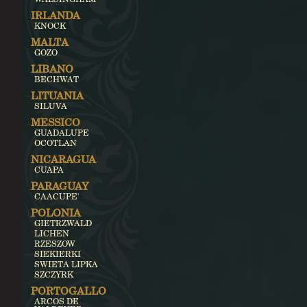
IRLANDA
KNOCK
MALTA
GOZO
LIBANO
BECHWAT
LITUANIA
SILUVA
MESSICO
GUADALUPE
OCOTLAN
NICARAGUA
CUAPA
PARAGUAY
CAACUPE'
POLONIA
GIETRZWALD
LICHEN
RZESZOW
SIEKIERKI
SWIETA LIPKA
SZCZYRK
PORTOGALLO
ARCOS DE