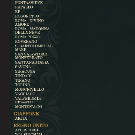
PONTASSIEVE
RAPALLO
RE
ROGOROTTO
ROMA - DIVINO
AMORE
ROMA - MADONNA
DELLA NEVE
ROMA POZZO
ROVERANO
S. BARTOLOMEO AL
MARE
SAN SALVATORE
MONFERRATO
SANT'ANASTASIA
SAVONA
SIRACUSA
TINDARI
TIRANO
TORINO
MONCRIVELLO
VACCIAGO
VALVERDE DI
REZZATO
MONTEFALCO
GIAPPONE
AKITA
REGNO UNITO
AYLESFORD
WALSINGHAM