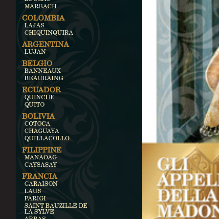
MARBACH
COLOMBIA
LAJAS
CHIQUINQUIRA
ARGENTINA
LUJAN
BELGIO
BANNEAUX
BEAURAING
ECUADOR
QUINCHE
QUITO
BOLIVIA
COTOCA
CHAGUAYA
QUILLACOLLO
FILIPPINE
MANAOAG
CAYSASAY
FRANCIA
GARAISON
LAUS
PARIGI
SAINT BAUZILLE DE
LA SYLVE
ARRAS