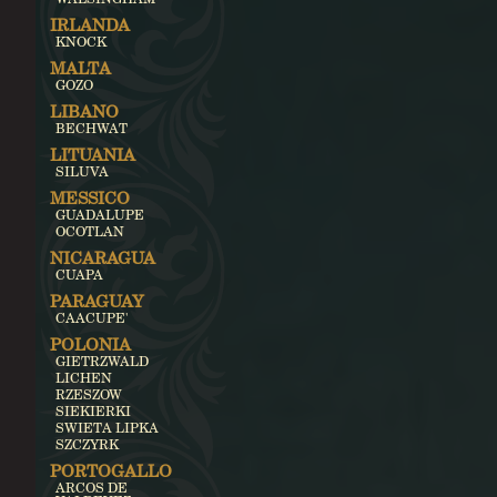
IRLANDA
KNOCK
MALTA
GOZO
LIBANO
BECHWAT
LITUANIA
SILUVA
MESSICO
GUADALUPE
OCOTLAN
NICARAGUA
CUAPA
PARAGUAY
CAACUPE'
POLONIA
GIETRZWALD
LICHEN
RZESZOW
SIEKIERKI
SWIETA LIPKA
SZCZYRK
PORTOGALLO
ARCOS DE