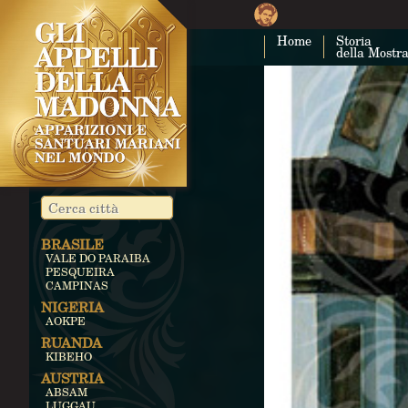
Home
Storia
della Mostr
BRASILE
VALE DO PARAIBA
PESQUEIRA
CAMPINAS
NIGERIA
AOKPE
RUANDA
KIBEHO
AUSTRIA
ABSAM
LUGGAU