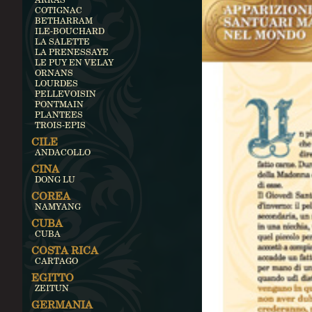
COTIGNAC
BETHARRAM
ILE-BOUCHARD
LA SALETTE
LA PRENESSAYE
LE PUY EN VELAY
ORNANS
LOURDES
PELLEVOISIN
PONTMAIN
PLANTEES
TROIS-EPIS
CILE
ANDACOLLO
CINA
DONG LU
COREA
NAMYANG
CUBA
CUBA
COSTA RICA
CARTAGO
EGITTO
ZEITUN
GERMANIA