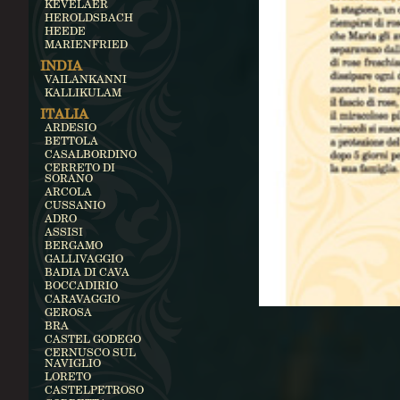
KEVELAER
HEROLDSBACH
HEEDE
MARIENFRIED
INDIA
VAILANKANNI
KALLIKULAM
ITALIA
ARDESIO
BETTOLA
CASALBORDINO
CERRETO DI
SORANO
ARCOLA
CUSSANIO
ADRO
ASSISI
BERGAMO
GALLIVAGGIO
BADIA DI CAVA
BOCCADIRIO
CARAVAGGIO
GEROSA
BRA
CASTEL GODEGO
CERNUSCO SUL
NAVIGLIO
LORETO
CASTELPETROSO