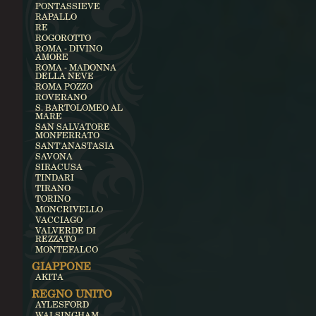
PONTASSIEVE
RAPALLO
RE
ROGOROTTO
ROMA - DIVINO
AMORE
ROMA - MADONNA
DELLA NEVE
ROMA POZZO
ROVERANO
S. BARTOLOMEO AL
MARE
SAN SALVATORE
MONFERRATO
SANT'ANASTASIA
SAVONA
SIRACUSA
TINDARI
TIRANO
TORINO
MONCRIVELLO
VACCIAGO
VALVERDE DI
REZZATO
MONTEFALCO
GIAPPONE
AKITA
REGNO UNITO
AYLESFORD
WALSINGHAM