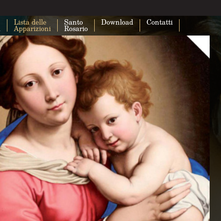
Lista delle
Santo
Download
Contatti
a
Apparizioni
Rosario
Questa pagina non carica correttam
Maps.
Sei il proprietario di questo sito web?