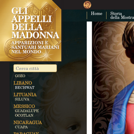
TORINO
MONCRIVELLO
VACCIAGO
Home
Storia
VALVERDE DI
della Mostr
REZZATO
MONTEFALCO
GIAPPONE
AKITA
REGNO UNITO
AYLESFORD
WALSINGHAM
IRLANDA
KNOCK
MALTA
GOZO
LIBANO
BECHWAT
LITUANIA
SILUVA
MESSICO
GUADALUPE
OCOTLAN
NICARAGUA
CUAPA