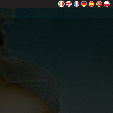
ente Google
OK