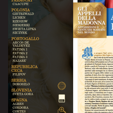
PARAGUAY
CAACUPE'
POLONIA
GIETRZWALD
LICHEN
RZESZOW
SIEKIERKI
SWIETA LIPKA
SZCZYRK
PORTOGALLO
ARCOS DE
VALDEVEZ
FATIMA 1
FATIMA 2
FATIMA 3
NAZARE'
REPUBBLICA
CECA
FILIPOV
SERBIA
DOROSZLO
SLOVENIA
SVETA GORA
SPAGNA
AGRES
CORDOBA
CORTES