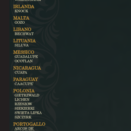
IRLANDA
KNOCK
MALTA
GOZO
LIBANO
BECHWAT
LITUANIA
SILUVA
MESSICO
GUADALUPE
OCOTLAN
NICARAGUA
CUAPA
PARAGUAY
CAACUPE'
POLONIA
GIETRZWALD
LICHEN
RZESZOW
SIEKIERKI
SWIETA LIPKA
SZCZYRK
PORTOGALLO
ARCOS DE