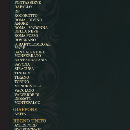
PONTASSIEVE
RAPALLO
RE
ROGOROTTO
ROMA - DIVINO
AMORE
ROMA - MADONNA
DELLA NEVE
ROMA POZZO
ROVERANO
S. BARTOLOMEO AL
MARE
SAN SALVATORE
MONFERRATO
SANT'ANASTASIA
SAVONA
SIRACUSA
TINDARI
TIRANO
TORINO
MONCRIVELLO
VACCIAGO
VALVERDE DI
REZZATO
MONTEFALCO
GIAPPONE
AKITA
REGNO UNITO
AYLESFORD
WALSINGHAM