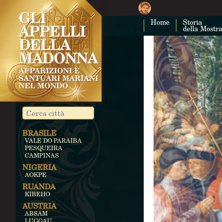
Home
Storia
della Mostr
BRASILE
VALE DO PARAIBA
PESQUEIRA
CAMPINAS
NIGERIA
AOKPE
RUANDA
KIBEHO
AUSTRIA
ABSAM
LUGGAU