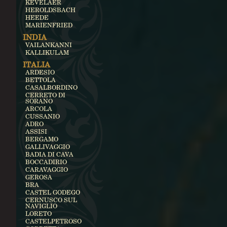
KEVELAER
HEROLDSBACH
HEEDE
MARIENFRIED
INDIA
VAILANKANNI
KALLIKULAM
ITALIA
ARDESIO
BETTOLA
CASALBORDINO
CERRETO DI
SORANO
ARCOLA
CUSSANIO
ADRO
ASSISI
BERGAMO
GALLIVAGGIO
BADIA DI CAVA
BOCCADIRIO
CARAVAGGIO
GEROSA
BRA
CASTEL GODEGO
CERNUSCO SUL
NAVIGLIO
LORETO
CASTELPETROSO