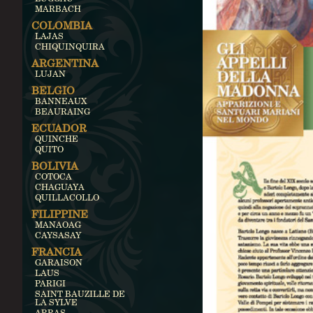
MARBACH
COLOMBIA
LAJAS
CHIQUINQUIRA
ARGENTINA
LUJAN
BELGIO
BANNEAUX
BEAURAING
ECUADOR
QUINCHE
QUITO
BOLIVIA
COTOCA
CHAGUAYA
QUILLACOLLO
FILIPPINE
MANAOAG
CAYSASAY
FRANCIA
GARAISON
LAUS
PARIGI
SAINT BAUZILLE DE
LA SYLVE
ARRAS