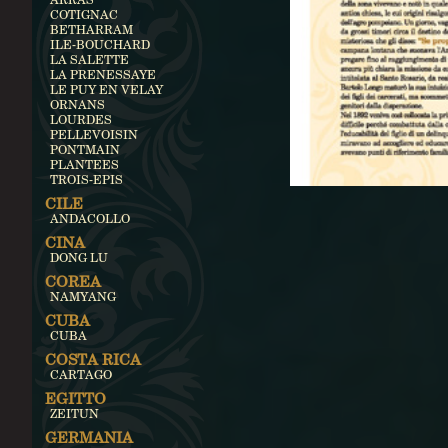
COTIGNAC
BETHARRAM
ILE-BOUCHARD
LA SALETTE
LA PRENESSAYE
LE PUY EN VELAY
ORNANS
LOURDES
PELLEVOISIN
PONTMAIN
PLANTEES
TROIS-EPIS
CILE
ANDACOLLO
CINA
DONG LU
COREA
NAMYANG
CUBA
CUBA
COSTA RICA
CARTAGO
EGITTO
ZEITUN
GERMANIA