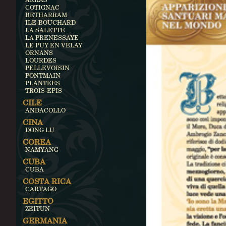
COTIGNAC
BETHARRAM
ILE-BOUCHARD
LA SALETTE
LA PRENESSAYE
LE PUY EN VELAY
ORNANS
LOURDES
PELLEVOISIN
PONTMAIN
PLANTEES
TROIS-EPIS
CILE
ANDACOLLO
CINA
DONG LU
COREA
NAMYANG
CUBA
CUBA
COSTA RICA
CARTAGO
EGITTO
ZEITUN
GERMANIA