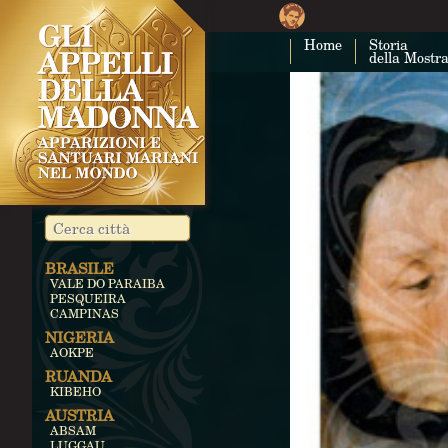
Home
Storia
della Mostr
BRASILE
VALE DO PARAIBA
PESQUEIRA
CAMPINAS
NIGERIA
AOKPE
RUANDA
KIBEHO
AUSTRIA
ABSAM
LUGGAU