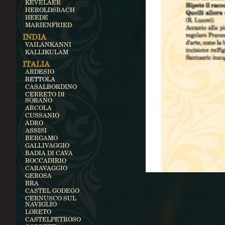
KEVELAER
HEROLDSBACH
HEEDE
MARIENFRIED
INDIA
VAILANKANNI
KALLIKULAM
ITALIA
ARDESIO
BETTOLA
CASALBORDINO
CERRETO DI
SORANO
ARCOLA
CUSSANIO
ADRO
ASSISI
BERGAMO
GALLIVAGGIO
BADIA DI CAVA
BOCCADIRIO
CARAVAGGIO
GEROSA
BRA
CASTEL GODEGO
CERNUSCO SUL
NAVIGLIO
LORETO
CASTELPETROSO