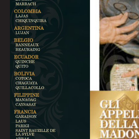
MARBACH
COLOMBIA
LAJAS
CHIQUINQUIRA
ARGENTINA
LUJAN
BELGIO
BANNEAUX
BEAURAING
ECUADOR
QUINCHE
QUITO
BOLIVIA
COTOCA
CHAGUAYA
QUILLACOLLO
FILIPPINE
MANAOAG
CAYSASAY
FRANCIA
GARAISON
LAUS
PARIGI
SAINT BAUZILLE DE
LA SYLVE
ARRAS