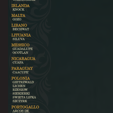
IRLANDA
KNOCK
MALTA
GOZO
LIBANO
BECHWAT
LITUANIA
SILUVA
MESSICO
GUADALUPE
OCOTLAN
NICARAGUA
CUAPA
PARAGUAY
CAACUPE'
POLONIA
GIETRZWALD
LICHEN
RZESZOW
SIEKIERKI
SWIETA LIPKA
SZCZYRK
PORTOGALLO
ARCOS DE