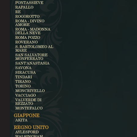
PONTASSIEVE
RAPALLO
RE
ROGOROTTO
ROMA - DIVINO
AMORE
ROMA - MADONNA
DELLA NEVE
ROMA POZZO
ROVERANO
S. BARTOLOMEO AL
MARE
SAN SALVATORE
MONFERRATO
SANT'ANASTASIA
SAVONA
SIRACUSA
TINDARI
TIRANO
TORINO
MONCRIVELLO
VACCIAGO
VALVERDE DI
REZZATO
MONTEFALCO
GIAPPONE
AKITA
REGNO UNITO
AYLESFORD
WALSINGHAM