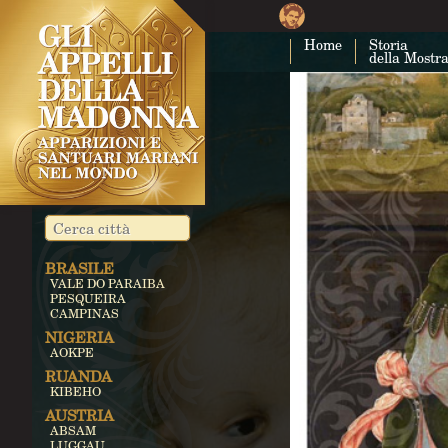
Home
Storia
della Mostr
BRASILE
VALE DO PARAIBA
PESQUEIRA
CAMPINAS
NIGERIA
AOKPE
RUANDA
KIBEHO
AUSTRIA
ABSAM
LUGGAU