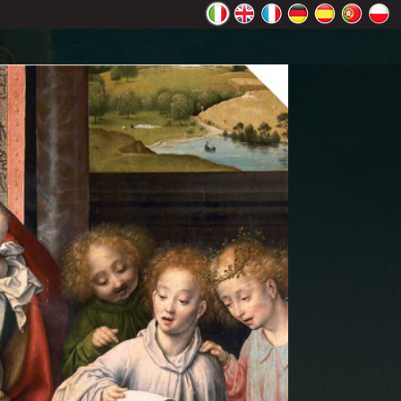
ente Google
OK