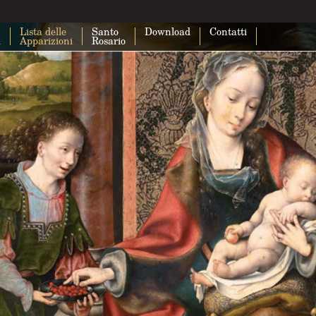
Lista delle
Santo
Download
Contatti
a
Apparizioni
Rosario
Questa pagina non carica correttam
Maps.
Sei il proprietario di questo sito web?