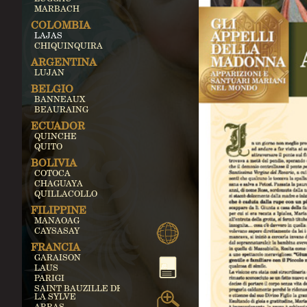
MARBACH
COLOMBIA
LAJAS
CHIQUINQUIRA
ARGENTINA
LUJAN
BELGIO
BANNEAUX
BEAURAING
ECUADOR
QUINCHE
QUITO
BOLIVIA
COTOCA
CHAGUAYA
QUILLACOLLO
FILIPPINE
MANAOAG
CAYSASAY
FRANCIA
GARAISON
LAUS
PARIGI
SAINT BAUZILLE DE
LA SYLVE
ARRAS