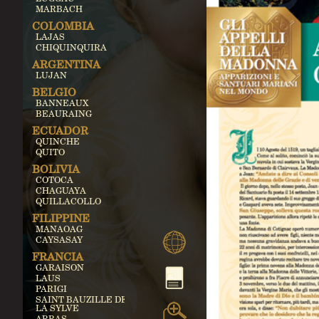
MARBACH
COLOMBIA
LAJAS
CHIQUINQUIRA
ARGENTINA
LUJAN
BELGIO
BANNEAUX
BEAURAING
ECUADOR
QUINCHE
QUITO
BOLIVIA
COTOCA
CHAGUAYA
QUILLACOLLO
FILIPPINE
MANAOAG
CAYSASAY
FRANCIA
GARAISON
LAUS
PARIGI
SAINT BAUZILLE DE
LA SYLVE
ARRAS