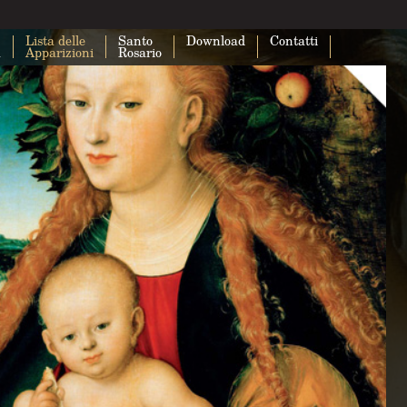
Lista delle
Santo
Download
Contatti
a
Apparizioni
Rosario
Questa pagina non carica correttam
Maps.
Sei il proprietario di questo sito web?