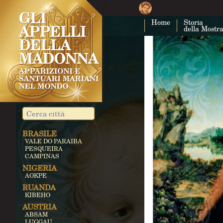
Home
Storia
della Mostr
BRASILE
VALE DO PARAIBA
PESQUEIRA
CAMPINAS
NIGERIA
AOKPE
RUANDA
KIBEHO
AUSTRIA
ABSAM
LUGGAU