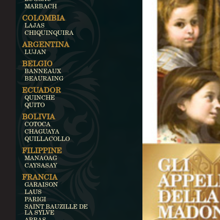
MARBACH
COLOMBIA
LAJAS
CHIQUINQUIRA
ARGENTINA
LUJAN
BELGIO
BANNEAUX
BEAURAING
ECUADOR
QUINCHE
QUITO
BOLIVIA
COTOCA
CHAGUAYA
QUILLACOLLO
FILIPPINE
MANAOAG
CAYSASAY
FRANCIA
GARAISON
LAUS
PARIGI
SAINT BAUZILLE DE
LA SYLVE
ARRAS