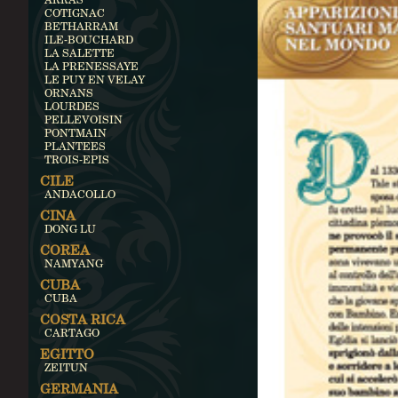
COTIGNAC
BETHARRAM
ILE-BOUCHARD
LA SALETTE
LA PRENESSAYE
LE PUY EN VELAY
ORNANS
LOURDES
PELLEVOISIN
PONTMAIN
PLANTEES
TROIS-EPIS
CILE
ANDACOLLO
CINA
DONG LU
COREA
NAMYANG
CUBA
CUBA
COSTA RICA
CARTAGO
EGITTO
ZEITUN
GERMANIA