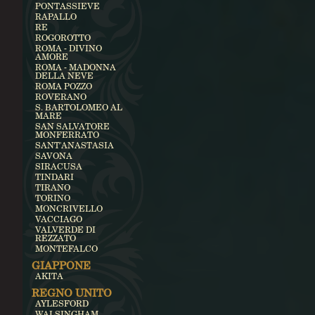
PONTASSIEVE
RAPALLO
RE
ROGOROTTO
ROMA - DIVINO
AMORE
ROMA - MADONNA
DELLA NEVE
ROMA POZZO
ROVERANO
S. BARTOLOMEO AL
MARE
SAN SALVATORE
MONFERRATO
SANT'ANASTASIA
SAVONA
SIRACUSA
TINDARI
TIRANO
TORINO
MONCRIVELLO
VACCIAGO
VALVERDE DI
REZZATO
MONTEFALCO
GIAPPONE
AKITA
REGNO UNITO
AYLESFORD
WALSINGHAM