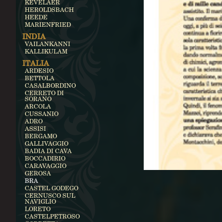
KEVELAER
HEROLDSBACH
HEEDE
MARIENFRIED
INDIA
VAILANKANNI
KALLIKULAM
ITALIA
ARDESIO
BETTOLA
CASALBORDINO
CERRETO DI
SORANO
ARCOLA
CUSSANIO
ADRO
ASSISI
BERGAMO
GALLIVAGGIO
BADIA DI CAVA
BOCCADIRIO
CARAVAGGIO
GEROSA
BRA
CASTEL GODEGO
CERNUSCO SUL
NAVIGLIO
LORETO
CASTELPETROSO