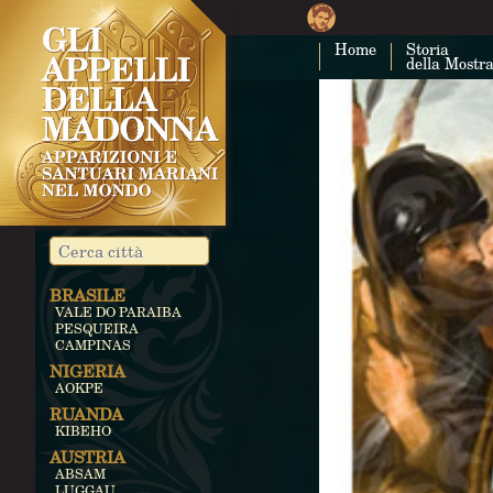
Home
Storia
della Mostr
BRASILE
VALE DO PARAIBA
PESQUEIRA
CAMPINAS
NIGERIA
AOKPE
RUANDA
KIBEHO
AUSTRIA
ABSAM
LUGGAU