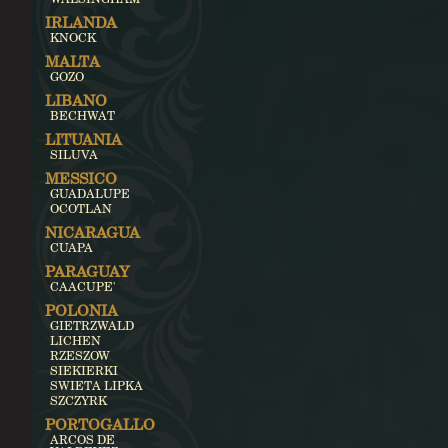
IRLANDA
KNOCK
MALTA
GOZO
LIBANO
BECHWAT
LITUANIA
SILUVA
MESSICO
GUADALUPE
OCOTLAN
NICARAGUA
CUAPA
PARAGUAY
CAACUPE'
POLONIA
GIETRZWALD
LICHEN
RZESZOW
SIEKIERKI
SWIETA LIPKA
SZCZYRK
PORTOGALLO
ARCOS DE