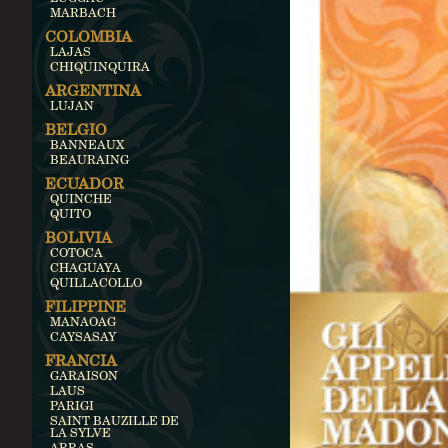
MARBACH
COLOMBIA
LAJAS
CHIQUINQUIRA
ARGENTINA
LUJAN
BELGIO
BANNEAUX
BEAURAING
ECUADOR
QUINCHE
QUITO
BOLIVIA
COTOCA
CHAGUAYA
QUILLACOLLO
FILIPPINE
MANAOAG
CAYSASAY
FRANCIA
GARAISON
LAUS
PARIGI
SAINT BAUZILLE DE
LA SYLVE
ARRAS