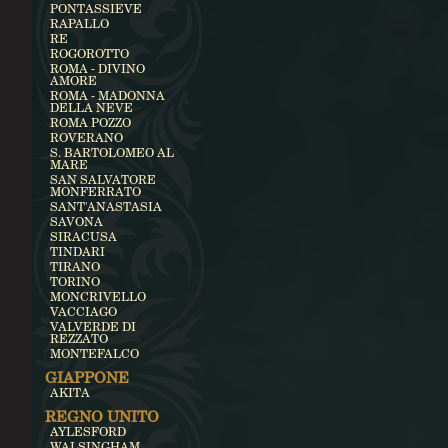
PONTASSIEVE
RAPALLO
RE
ROGOROTTO
ROMA - DIVINO
AMORE
ROMA - MADONNA
DELLA NEVE
ROMA POZZO
ROVERANO
S. BARTOLOMEO AL
MARE
SAN SALVATORE
MONFERRATO
SANT'ANASTASIA
SAVONA
SIRACUSA
TINDARI
TIRANO
TORINO
MONCRIVELLO
VACCIAGO
VALVERDE DI
REZZATO
MONTEFALCO
GIAPPONE
AKITA
REGNO UNITO
AYLESFORD
WALSINGHAM