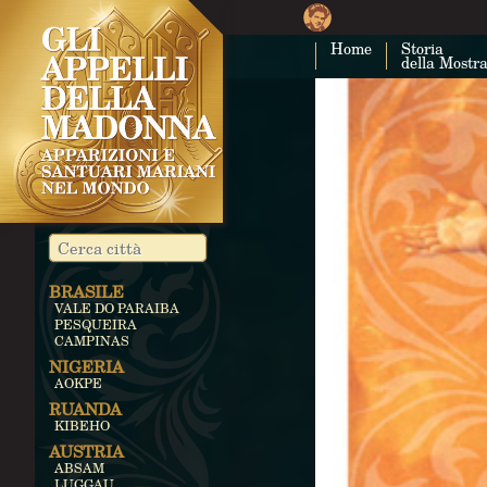
Home
Storia
della Mostr
BRASILE
VALE DO PARAIBA
PESQUEIRA
CAMPINAS
NIGERIA
AOKPE
RUANDA
KIBEHO
AUSTRIA
ABSAM
LUGGAU