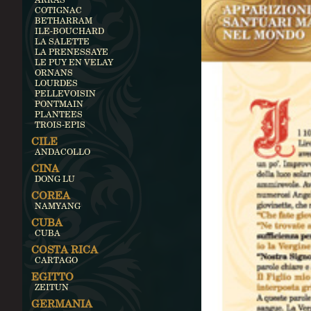
COTIGNAC
BETHARRAM
ILE-BOUCHARD
LA SALETTE
LA PRENESSAYE
LE PUY EN VELAY
ORNANS
LOURDES
PELLEVOISIN
PONTMAIN
PLANTEES
TROIS-EPIS
CILE
ANDACOLLO
CINA
DONG LU
COREA
NAMYANG
CUBA
CUBA
COSTA RICA
CARTAGO
EGITTO
ZEITUN
GERMANIA