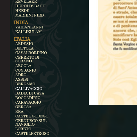
KEVELAER
HEROLDSBACH
HEEDE
MARIENFRIED
INDIA
VAILANKANNI
KALLIKULAM
ITALIA
ARDESIO
BETTOLA
CASALBORDINO
CERRETO DI
SORANO
ARCOLA
CUSSANIO
ADRO
ASSISI
BERGAMO
GALLIVAGGIO
BADIA DI CAVA
BOCCADIRIO
CARAVAGGIO
GEROSA
BRA
CASTEL GODEGO
CERNUSCO SUL
NAVIGLIO
LORETO
CASTELPETROSO