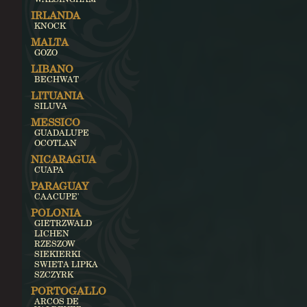
IRLANDA
KNOCK
MALTA
GOZO
LIBANO
BECHWAT
LITUANIA
SILUVA
MESSICO
GUADALUPE
OCOTLAN
NICARAGUA
CUAPA
PARAGUAY
CAACUPE'
POLONIA
GIETRZWALD
LICHEN
RZESZOW
SIEKIERKI
SWIETA LIPKA
SZCZYRK
PORTOGALLO
ARCOS DE