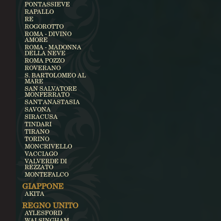
PONTASSIEVE
RAPALLO
RE
ROGOROTTO
ROMA - DIVINO
AMORE
ROMA - MADONNA
DELLA NEVE
ROMA POZZO
ROVERANO
S. BARTOLOMEO AL
MARE
SAN SALVATORE
MONFERRATO
SANT'ANASTASIA
SAVONA
SIRACUSA
TINDARI
TIRANO
TORINO
MONCRIVELLO
VACCIAGO
VALVERDE DI
REZZATO
MONTEFALCO
GIAPPONE
AKITA
REGNO UNITO
AYLESFORD
WALSINGHAM