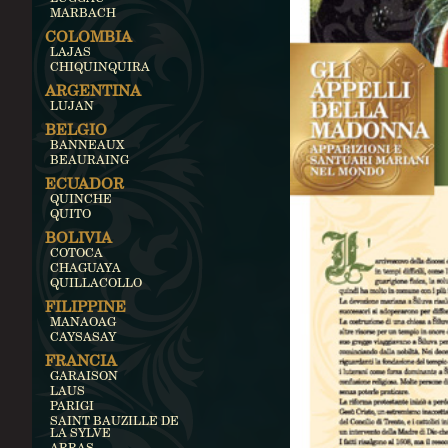
MARBACH
COLOMBIA
LAJAS
CHIQUINQUIRA
ARGENTINA
LUJAN
BELGIO
BANNEAUX
BEAURAING
ECUADOR
QUINCHE
QUITO
BOLIVIA
COTOCA
CHAGUAYA
QUILLACOLLO
FILIPPINE
MANAOAG
CAYSASAY
FRANCIA
GARAISON
LAUS
PARIGI
SAINT BAUZILLE DE
LA SYLVE
ARRAS