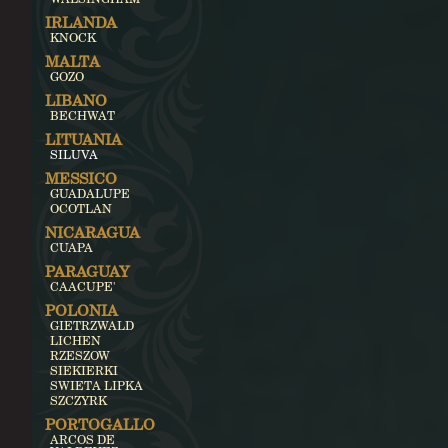
IRLANDA
KNOCK
MALTA
GOZO
LIBANO
BECHWAT
LITUANIA
SILUVA
MESSICO
GUADALUPE
OCOTLAN
NICARAGUA
CUAPA
PARAGUAY
CAACUPE'
POLONIA
GIETRZWALD
LICHEN
RZESZOW
SIEKIERKI
SWIETA LIPKA
SZCZYRK
PORTOGALLO
ARCOS DE