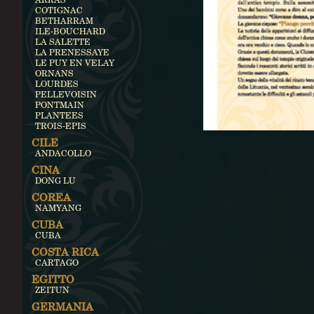
COTIGNAC
BETHARRAM
ILE-BOUCHARD
LA SALETTE
LA PRENESSAYE
LE PUY EN VELAY
ORNANS
LOURDES
PELLEVOISIN
PONTMAIN
PLANTEES
TROIS-EPIS
CILE
ANDACOLLO
CINA
DONG LU
COREA
NAMYANG
CUBA
CUBA
COSTA RICA
CARTAGO
EGITTO
ZEITUN
GERMANIA