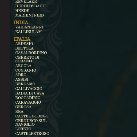
KEVELAER
HEROLDSBACH
HEEDE
MARIENFRIED
INDIA
VAILANKANNI
KALLIKULAM
ITALIA
ARDESIO
BETTOLA
CASALBORDINO
CERRETO DI
SORANO
ARCOLA
CUSSANIO
ADRO
ASSISI
BERGAMO
GALLIVAGGIO
BADIA DI CAVA
BOCCADIRIO
CARAVAGGIO
GEROSA
BRA
CASTEL GODEGO
CERNUSCO SUL
NAVIGLIO
LORETO
CASTELPETROSO