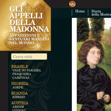
Home
Storia
della Mostr
BRASILE
VALE DO PARAIBA
PESQUEIRA
CAMPINAS
NIGERIA
AOKPE
RUANDA
KIBEHO
AUSTRIA
ABSAM
LUGGAU