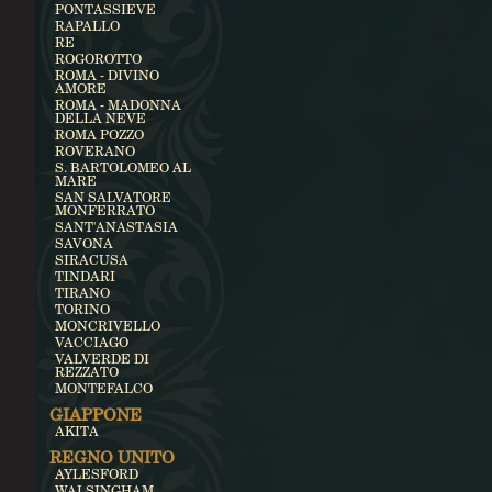
PONTASSIEVE
RAPALLO
RE
ROGOROTTO
ROMA - DIVINO
AMORE
ROMA - MADONNA
DELLA NEVE
ROMA POZZO
ROVERANO
S. BARTOLOMEO AL
MARE
SAN SALVATORE
MONFERRATO
SANT'ANASTASIA
SAVONA
SIRACUSA
TINDARI
TIRANO
TORINO
MONCRIVELLO
VACCIAGO
VALVERDE DI
REZZATO
MONTEFALCO
GIAPPONE
AKITA
REGNO UNITO
AYLESFORD
WALSINGHAM