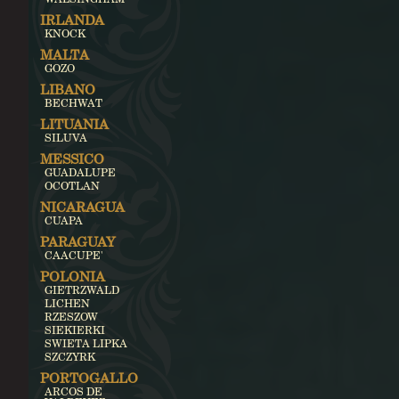
IRLANDA
KNOCK
MALTA
GOZO
LIBANO
BECHWAT
LITUANIA
SILUVA
MESSICO
GUADALUPE
OCOTLAN
NICARAGUA
CUAPA
PARAGUAY
CAACUPE'
POLONIA
GIETRZWALD
LICHEN
RZESZOW
SIEKIERKI
SWIETA LIPKA
SZCZYRK
PORTOGALLO
ARCOS DE