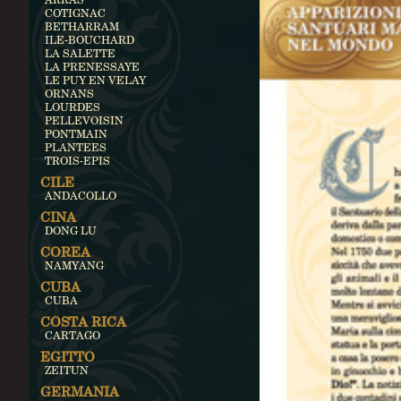
COTIGNAC
BETHARRAM
ILE-BOUCHARD
LA SALETTE
LA PRENESSAYE
LE PUY EN VELAY
ORNANS
LOURDES
PELLEVOISIN
PONTMAIN
PLANTEES
TROIS-EPIS
CILE
ANDACOLLO
CINA
DONG LU
COREA
NAMYANG
CUBA
CUBA
COSTA RICA
CARTAGO
EGITTO
ZEITUN
GERMANIA