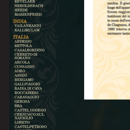
KEVELAER
HEROLDSBACH
HEEDE
MARIENFRIED
INDIA
VAILANKANNI
KALLIKULAM
ITALIA
ARDESIO
BETTOLA
CASALBORDINO
CERRETO DI
SORANO
ARCOLA
CUSSANIO
ADRO
ASSISI
BERGAMO
GALLIVAGGIO
BADIA DI CAVA
BOCCADIRIO
CARAVAGGIO
GEROSA
BRA
CASTEL GODEGO
CERNUSCO SUL
NAVIGLIO
LORETO
CASTELPETROSO