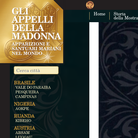
Home
Storia
della Mostr
BRASILE
VALE DO PARAIBA
PESQUEIRA
CAMPINAS
NIGERIA
AOKPE
RUANDA
KIBEHO
AUSTRIA
ABSAM
LUGGAU