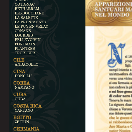
COTIGNAC
BETHARRAM
ILE-BOUCHARD
LA SALETTE
LA PRENESSAYE
LE PUY EN VELAY
ORNANS
LOURDES
PELLEVOISIN
PONTMAIN
PLANTEES
TROIS-EPIS
CILE
ANDACOLLO
CINA
DONG LU
COREA
NAMYANG
CUBA
CUBA
COSTA RICA
CARTAGO
EGITTO
ZEITUN
GERMANIA