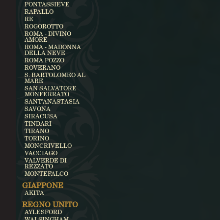
PONTASSIEVE
RAPALLO
RE
ROGOROTTO
ROMA - DIVINO
AMORE
ROMA - MADONNA
DELLA NEVE
ROMA POZZO
ROVERANO
S. BARTOLOMEO AL
MARE
SAN SALVATORE
MONFERRATO
SANT'ANASTASIA
SAVONA
SIRACUSA
TINDARI
TIRANO
TORINO
MONCRIVELLO
VACCIAGO
VALVERDE DI
REZZATO
MONTEFALCO
GIAPPONE
AKITA
REGNO UNITO
AYLESFORD
WALSINGHAM