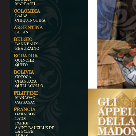
MARBACH
COLOMBIA
LAJAS
CHIQUINQUIRA
ARGENTINA
LUJAN
BELGIO
BANNEAUX
BEAURAING
ECUADOR
QUINCHE
QUITO
BOLIVIA
COTOCA
CHAGUAYA
QUILLACOLLO
FILIPPINE
MANAOAG
CAYSASAY
FRANCIA
GARAISON
LAUS
PARIGI
SAINT BAUZILLE DE
LA SYLVE
ARRAS