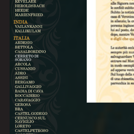
KEVELAER
HEROLDSBACH
HEEDE
MARIENFRIED
INDIA
VAILANKANNI
KALLIKULAM
ITALIA
ARDESIO
BETTOLA
CASALBORDINO
CERRETO DI
SORANO
ARCOLA
CUSSANIO
ADRO
ASSISI
BERGAMO
GALLIVAGGIO
BADIA DI CAVA
BOCCADIRIO
CARAVAGGIO
GEROSA
BRA
CASTEL GODEGO
CERNUSCO SUL
NAVIGLIO
LORETO
CASTELPETROSO