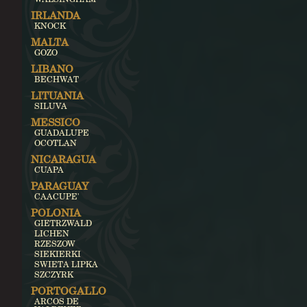
IRLANDA
KNOCK
MALTA
GOZO
LIBANO
BECHWAT
LITUANIA
SILUVA
MESSICO
GUADALUPE
OCOTLAN
NICARAGUA
CUAPA
PARAGUAY
CAACUPE'
POLONIA
GIETRZWALD
LICHEN
RZESZOW
SIEKIERKI
SWIETA LIPKA
SZCZYRK
PORTOGALLO
ARCOS DE