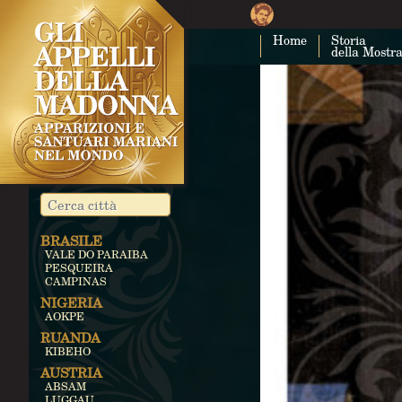
Home
Storia
della Mostr
BRASILE
VALE DO PARAIBA
PESQUEIRA
CAMPINAS
NIGERIA
AOKPE
RUANDA
KIBEHO
AUSTRIA
ABSAM
LUGGAU