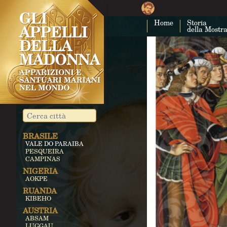
Home
Storia
della Mostr
BRASILE
VALE DO PARAIBA
PESQUEIRA
CAMPINAS
NIGERIA
AOKPE
RUANDA
KIBEHO
AUSTRIA
ABSAM
LUGGAU