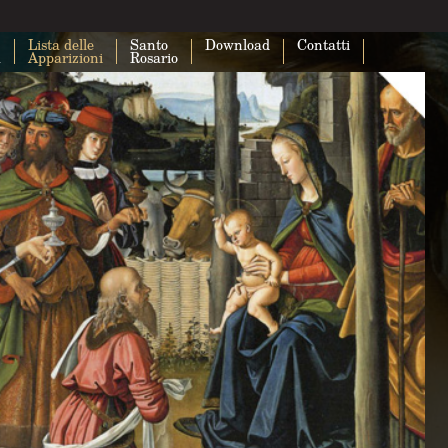
Lista delle
Santo
Download
Contatti
a
Apparizioni
Rosario
Questa pagina non carica correttam
Maps.
Sei il proprietario di questo sito web?