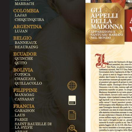
MARBACH
COLOMBIA
LAJAS
CHIQUINQUIRA
ARGENTINA
LUJAN
BELGIO
BANNEAUX
BEAURAING
ECUADOR
QUINCHE
QUITO
BOLIVIA
COTOCA
CHAGUAYA
QUILLACOLLO
FILIPPINE
MANAOAG
CAYSASAY
FRANCIA
GARAISON
LAUS
PARIGI
SAINT BAUZILLE DE
LA SYLVE
ARRAS