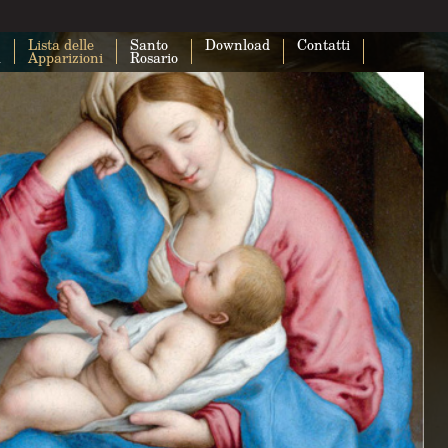
Lista delle
Santo
Download
Contatti
a
Apparizioni
Rosario
Questa pagina non carica correttam
Maps.
Sei il proprietario di questo sito web?