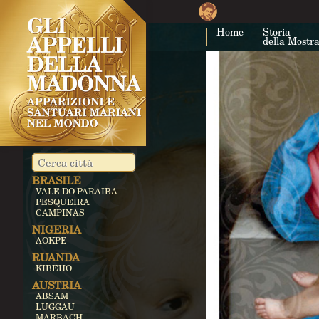
Home
Storia
della Mostr
BRASILE
VALE DO PARAIBA
PESQUEIRA
CAMPINAS
NIGERIA
AOKPE
RUANDA
KIBEHO
AUSTRIA
ABSAM
LUGGAU
MARBACH