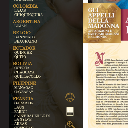
COLOMBIA
LAJAS
CHIQUINQUIRA
ARGENTINA
LUJAN
BELGIO
BANNEAUX
BEAURAING
ECUADOR
QUINCHE
QUITO
BOLIVIA
COTOCA
CHAGUAYA
QUILLACOLLO
FILIPPINE
MANAOAG
CAYSASAY
FRANCIA
GARAISON
LAUS
PARIGI
SAINT BAUZILLE DE
LA SYLVE
ARRAS
COTIGNAC