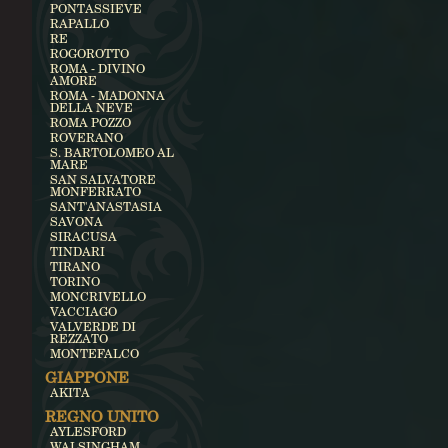
PONTASSIEVE
RAPALLO
RE
ROGOROTTO
ROMA - DIVINO
AMORE
ROMA - MADONNA
DELLA NEVE
ROMA POZZO
ROVERANO
S. BARTOLOMEO AL
MARE
SAN SALVATORE
MONFERRATO
SANT'ANASTASIA
SAVONA
SIRACUSA
TINDARI
TIRANO
TORINO
MONCRIVELLO
VACCIAGO
VALVERDE DI
REZZATO
MONTEFALCO
GIAPPONE
AKITA
REGNO UNITO
AYLESFORD
WALSINGHAM