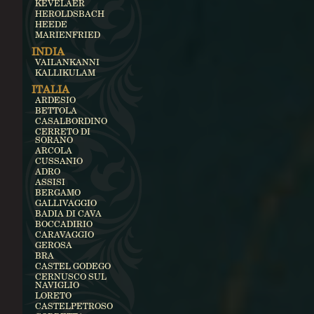
KEVELAER
HEROLDSBACH
HEEDE
MARIENFRIED
INDIA
VAILANKANNI
KALLIKULAM
ITALIA
ARDESIO
BETTOLA
CASALBORDINO
CERRETO DI
SORANO
ARCOLA
CUSSANIO
ADRO
ASSISI
BERGAMO
GALLIVAGGIO
BADIA DI CAVA
BOCCADIRIO
CARAVAGGIO
GEROSA
BRA
CASTEL GODEGO
CERNUSCO SUL
NAVIGLIO
LORETO
CASTELPETROSO