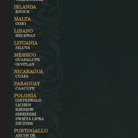
IRLANDA
KNOCK
MALTA
GOZO
LIBANO
BECHWAT
LITUANIA
SILUVA
MESSICO
GUADALUPE
OCOTLAN
NICARAGUA
CUAPA
PARAGUAY
CAACUPE'
POLONIA
GIETRZWALD
LICHEN
RZESZOW
SIEKIERKI
SWIETA LIPKA
SZCZYRK
PORTOGALLO
ARCOS DE