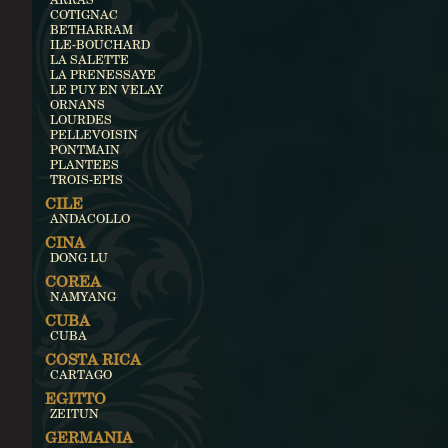
COTIGNAC
BETHARRAM
ILE-BOUCHARD
LA SALETTE
LA PRENESSAYE
LE PUY EN VELAY
ORNANS
LOURDES
PELLEVOISIN
PONTMAIN
PLANTEES
TROIS-EPIS
CILE
ANDACOLLO
CINA
DONG LU
COREA
NAMYANG
CUBA
CUBA
COSTA RICA
CARTAGO
EGITTO
ZEITUN
GERMANIA