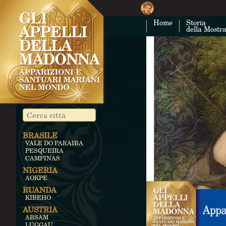
Home
Storia
della Mostr
BRASILE
VALE DO PARAIBA
PESQUEIRA
CAMPINAS
NIGERIA
AOKPE
RUANDA
KIBEHO
AUSTRIA
ABSAM
LUGGAU