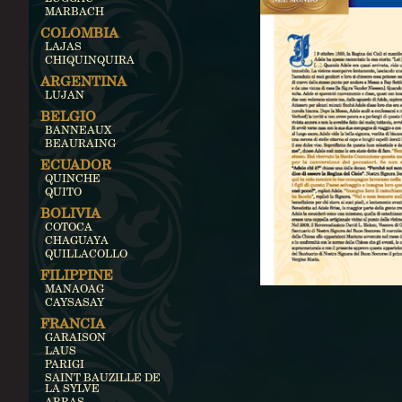
MARBACH
COLOMBIA
LAJAS
CHIQUINQUIRA
ARGENTINA
LUJAN
BELGIO
BANNEAUX
BEAURAING
ECUADOR
QUINCHE
QUITO
BOLIVIA
COTOCA
CHAGUAYA
QUILLACOLLO
FILIPPINE
MANAOAG
CAYSASAY
FRANCIA
GARAISON
LAUS
PARIGI
SAINT BAUZILLE DE
LA SYLVE
ARRAS