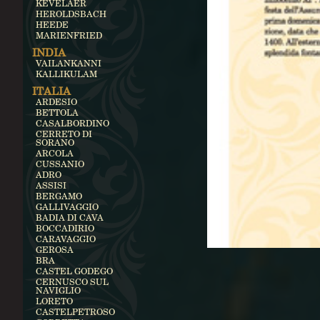
KEVELAER
HEROLDSBACH
HEEDE
MARIENFRIED
INDIA
VAILANKANNI
KALLIKULAM
ITALIA
ARDESIO
BETTOLA
CASALBORDINO
CERRETO DI
SORANO
ARCOLA
CUSSANIO
ADRO
ASSISI
BERGAMO
GALLIVAGGIO
BADIA DI CAVA
BOCCADIRIO
CARAVAGGIO
GEROSA
BRA
CASTEL GODEGO
CERNUSCO SUL
NAVIGLIO
LORETO
CASTELPETROSO