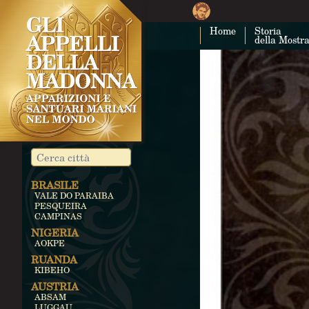
Home
Storia
della Mostr
BRASILE
VALE DO PARAIBA
PESQUEIRA
CAMPINAS
NIGERIA
AOKPE
RUANDA
KIBEHO
AUSTRIA
ABSAM
LUGGAU