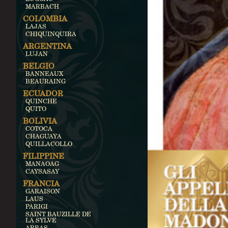
MARBACH
COLOMBIA
LAJAS
CHIQUINQUIRA
ARGENTINA
LUJAN
BELGIO
BANNEAUX
BEAURAING
ECUADOR
QUINCHE
QUITO
BOLIVIA
COTOCA
CHAGUAYA
QUILLACOLLO
FILIPPINE
MANAOAG
CAYSASAY
FRANCIA
GARAISON
LAUS
PARIGI
SAINT BAUZILLE DE
LA SYLVE
ARRAS