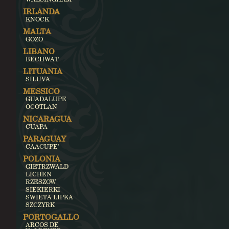
IRLANDA
KNOCK
MALTA
GOZO
LIBANO
BECHWAT
LITUANIA
SILUVA
MESSICO
GUADALUPE
OCOTLAN
NICARAGUA
CUAPA
PARAGUAY
CAACUPE'
POLONIA
GIETRZWALD
LICHEN
RZESZOW
SIEKIERKI
SWIETA LIPKA
SZCZYRK
PORTOGALLO
ARCOS DE