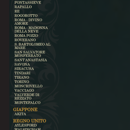
PONTASSIEVE
RAPALLO
RE
ROGOROTTO
ROMA - DIVINO
AMORE
ROMA - MADONNA
DELLA NEVE
ROMA POZZO
ROVERANO
S. BARTOLOMEO AL
MARE
SAN SALVATORE
MONFERRATO
SANT'ANASTASIA
SAVONA
SIRACUSA
TINDARI
TIRANO
TORINO
MONCRIVELLO
VACCIAGO
VALVERDE DI
REZZATO
MONTEFALCO
GIAPPONE
AKITA
REGNO UNITO
AYLESFORD
WALSINGHAM