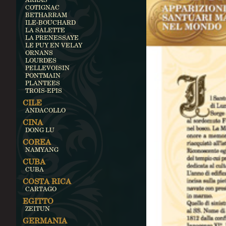
COTIGNAC
BETHARRAM
ILE-BOUCHARD
LA SALETTE
LA PRENESSAYE
LE PUY EN VELAY
ORNANS
LOURDES
PELLEVOISIN
PONTMAIN
PLANTEES
TROIS-EPIS
CILE
ANDACOLLO
CINA
DONG LU
COREA
NAMYANG
CUBA
CUBA
COSTA RICA
CARTAGO
EGITTO
ZEITUN
GERMANIA