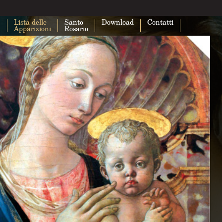
Lista delle
Santo
Download
Contatti
a
Apparizioni
Rosario
Questa pagina non carica correttam
Maps.
Sei il proprietario di questo sito web?