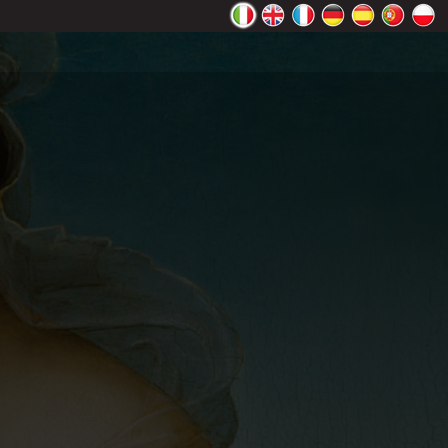
ente Google
OK