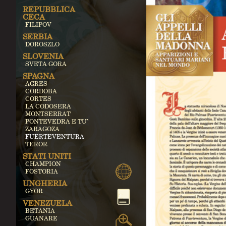
REPUBBLICA
CECA
FILIPOV
SERBIA
DOROSZLO
SLOVENIA
SVETA GORA
SPAGNA
AGRES
CORDOBA
CORTES
LA CODOSERA
MONTSERRAT
PONTEVEDRA E TUY
ZARAGOZA
FUERTEVENTURA
TEROR
STATI UNITI
CHAMPION
FOSTORIA
UNGHERIA
GYOR
VENEZUELA
BETANIA
GUANARE