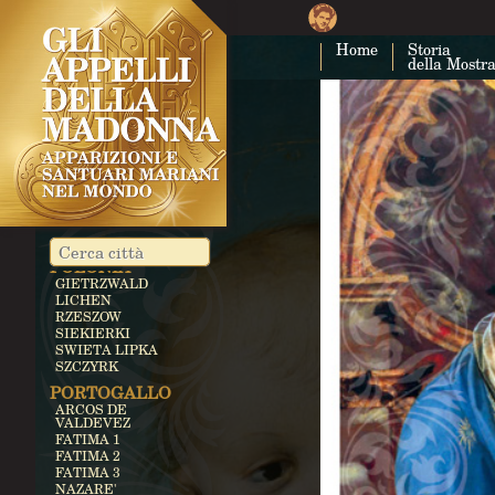
GOZO
LIBANO
Home
Storia
BECHWAT
della Mostr
LITUANIA
SILUVA
MESSICO
GUADALUPE
OCOTLAN
NICARAGUA
CUAPA
PARAGUAY
CAACUPE'
POLONIA
GIETRZWALD
LICHEN
RZESZOW
SIEKIERKI
SWIETA LIPKA
SZCZYRK
PORTOGALLO
ARCOS DE
VALDEVEZ
FATIMA 1
FATIMA 2
FATIMA 3
NAZARE'