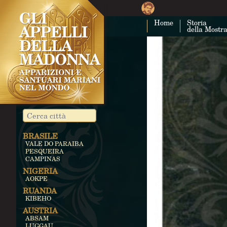
Home
Storia
della Mostr
BRASILE
VALE DO PARAIBA
PESQUEIRA
CAMPINAS
NIGERIA
AOKPE
RUANDA
KIBEHO
AUSTRIA
ABSAM
LUGGAU