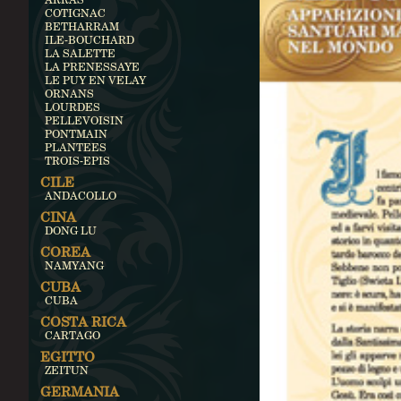
COTIGNAC
BETHARRAM
ILE-BOUCHARD
LA SALETTE
LA PRENESSAYE
LE PUY EN VELAY
ORNANS
LOURDES
PELLEVOISIN
PONTMAIN
PLANTEES
TROIS-EPIS
CILE
ANDACOLLO
CINA
DONG LU
COREA
NAMYANG
CUBA
CUBA
COSTA RICA
CARTAGO
EGITTO
ZEITUN
GERMANIA