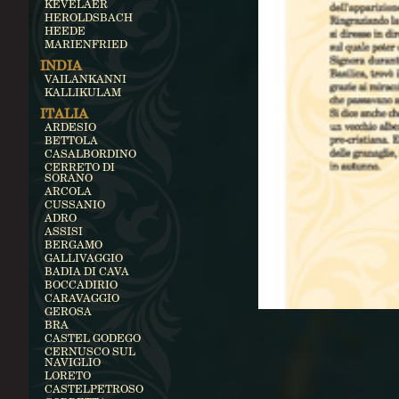
KEVELAER
HEROLDSBACH
HEEDE
MARIENFRIED
INDIA
VAILANKANNI
KALLIKULAM
ITALIA
ARDESIO
BETTOLA
CASALBORDINO
CERRETO DI
SORANO
ARCOLA
CUSSANIO
ADRO
ASSISI
BERGAMO
GALLIVAGGIO
BADIA DI CAVA
BOCCADIRIO
CARAVAGGIO
GEROSA
BRA
CASTEL GODEGO
CERNUSCO SUL
NAVIGLIO
LORETO
CASTELPETROSO