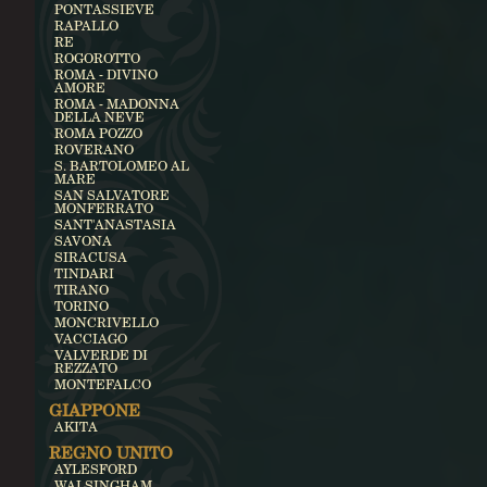
PONTASSIEVE
RAPALLO
RE
ROGOROTTO
ROMA - DIVINO
AMORE
ROMA - MADONNA
DELLA NEVE
ROMA POZZO
ROVERANO
S. BARTOLOMEO AL
MARE
SAN SALVATORE
MONFERRATO
SANT'ANASTASIA
SAVONA
SIRACUSA
TINDARI
TIRANO
TORINO
MONCRIVELLO
VACCIAGO
VALVERDE DI
REZZATO
MONTEFALCO
GIAPPONE
AKITA
REGNO UNITO
AYLESFORD
WALSINGHAM