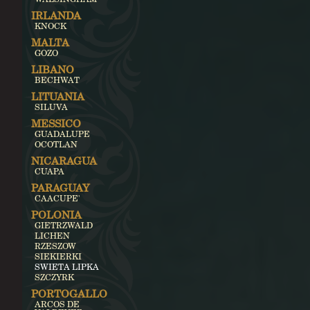
IRLANDA
KNOCK
MALTA
GOZO
LIBANO
BECHWAT
LITUANIA
SILUVA
MESSICO
GUADALUPE
OCOTLAN
NICARAGUA
CUAPA
PARAGUAY
CAACUPE'
POLONIA
GIETRZWALD
LICHEN
RZESZOW
SIEKIERKI
SWIETA LIPKA
SZCZYRK
PORTOGALLO
ARCOS DE