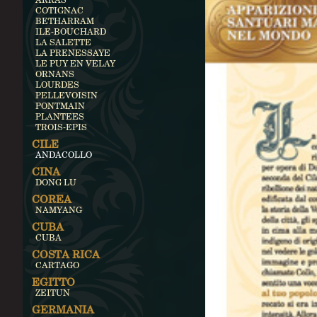
COTIGNAC
BETHARRAM
ILE-BOUCHARD
LA SALETTE
LA PRENESSAYE
LE PUY EN VELAY
ORNANS
LOURDES
PELLEVOISIN
PONTMAIN
PLANTEES
TROIS-EPIS
CILE
ANDACOLLO
CINA
DONG LU
COREA
NAMYANG
CUBA
CUBA
COSTA RICA
CARTAGO
EGITTO
ZEITUN
GERMANIA