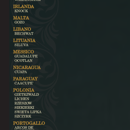
IRLANDA
KNOCK
MALTA
GOZO
LIBANO
BECHWAT
LITUANIA
SILUVA
MESSICO
GUADALUPE
OCOTLAN
NICARAGUA
CUAPA
PARAGUAY
CAACUPE'
POLONIA
GIETRZWALD
LICHEN
RZESZOW
SIEKIERKI
SWIETA LIPKA
SZCZYRK
PORTOGALLO
ARCOS DE