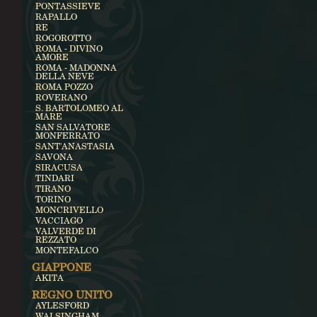
PONTASSIEVE
RAPALLO
RE
ROGOROTTO
ROMA - DIVINO
AMORE
ROMA - MADONNA
DELLA NEVE
ROMA POZZO
ROVERANO
S. BARTOLOMEO AL
MARE
SAN SALVATORE
MONFERRATO
SANT'ANASTASIA
SAVONA
SIRACUSA
TINDARI
TIRANO
TORINO
MONCRIVELLO
VACCIAGO
VALVERDE DI
REZZATO
MONTEFALCO
GIAPPONE
AKITA
REGNO UNITO
AYLESFORD
WALSINGHAM