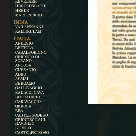
KEVELAER
HEROLDSBACH
HEEDE
MARIENFRIED
INDIA
VAILANKANNI
KALLIKULAM
ITALIA
ARDESIO
BETTOLA
CASALBORDINO
CERRETO DI
SORANO
ARCOLA
CUSSANIO
ADRO
ASSISI
BERGAMO
GALLIVAGGIO
BADIA DI CAVA
BOCCADIRIO
CARAVAGGIO
GEROSA
BRA
CASTEL GODEGO
CERNUSCO SUL
NAVIGLIO
LORETO
CASTELPETROSO