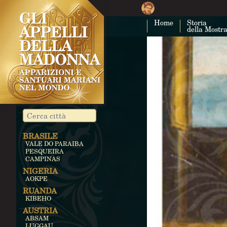
Home
Storia
della Mostr
BRASILE
VALE DO PARAIBA
PESQUEIRA
CAMPINAS
NIGERIA
AOKPE
RUANDA
KIBEHO
AUSTRIA
ABSAM
LUGGAU