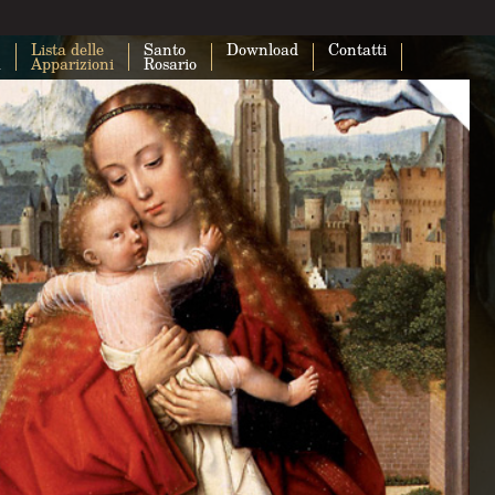
Lista delle
Santo
Download
Contatti
a
Apparizioni
Rosario
Questa pagina non carica correttam
Maps.
Sei il proprietario di questo sito web?