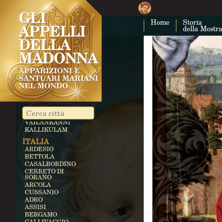
NAMYANG
CUBA
Home
Storia
CUBA
della Mostr
COSTA RICA
CARTAGO
EGITTO
ZEITUN
GERMANIA
KEVELAER
HEROLDSBACH
HEEDE
MARIENFRIED
INDIA
VAILANKANNI
KALLIKULAM
ITALIA
ARDESIO
BETTOLA
CASALBORDINO
CERRETO DI
SORANO
ARCOLA
CUSSANIO
ADRO
ASSISI
BERGAMO
GALLIVAGGIO