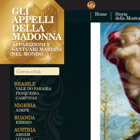
Home
Storia
della Mostr
BRASILE
VALE DO PARAIBA
PESQUEIRA
CAMPINAS
NIGERIA
AOKPE
RUANDA
KIBEHO
AUSTRIA
ABSAM
LUGGAU