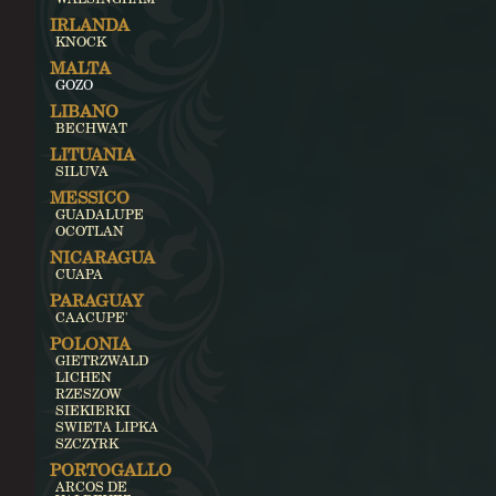
IRLANDA
KNOCK
MALTA
GOZO
LIBANO
BECHWAT
LITUANIA
SILUVA
MESSICO
GUADALUPE
OCOTLAN
NICARAGUA
CUAPA
PARAGUAY
CAACUPE'
POLONIA
GIETRZWALD
LICHEN
RZESZOW
SIEKIERKI
SWIETA LIPKA
SZCZYRK
PORTOGALLO
ARCOS DE