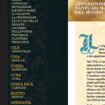
COTIGNAC
BETHARRAM
ILE-BOUCHARD
LA SALETTE
LA PRENESSAYE
LE PUY EN VELAY
ORNANS
LOURDES
PELLEVOISIN
PONTMAIN
PLANTEES
TROIS-EPIS
CILE
ANDACOLLO
CINA
DONG LU
COREA
NAMYANG
CUBA
CUBA
COSTA RICA
CARTAGO
EGITTO
ZEITUN
GERMANIA