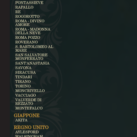
PONTASSIEVE
RAPALLO
RE
ROGOROTTO
ROMA - DIVINO
AMORE
ROMA - MADONNA
DELLA NEVE
ROMA POZZO
ROVERANO
S. BARTOLOMEO AL
MARE
SAN SALVATORE
MONFERRATO
SANT'ANASTASIA
SAVONA
SIRACUSA
TINDARI
TIRANO
TORINO
MONCRIVELLO
VACCIAGO
VALVERDE DI
REZZATO
MONTEFALCO
GIAPPONE
AKITA
REGNO UNITO
AYLESFORD
WALSINGHAM