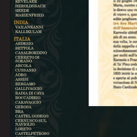
KEVELAER
HEROLDSBACH
HEEDE
MARIENFRIED
INDIA
VAILANKANNI
KALLIKULAM
ITALIA
ARDESIO
BETTOLA
CASALBORDINO
CERRETO DI
SORANO
ARCOLA
CUSSANIO
ADRO
ASSISI
BERGAMO
GALLIVAGGIO
BADIA DI CAVA
BOCCADIRIO
CARAVAGGIO
GEROSA
BRA
CASTEL GODEGO
CERNUSCO SUL
NAVIGLIO
LORETO
CASTELPETROSO