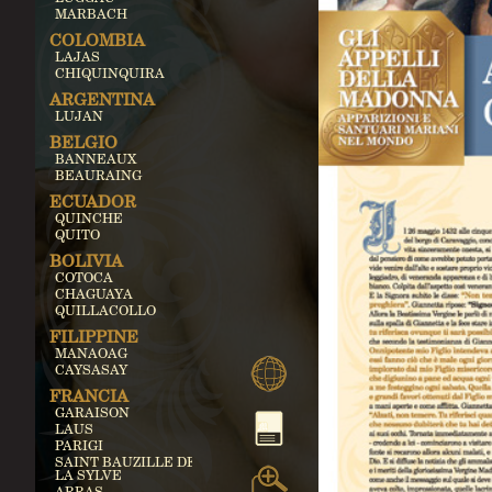
MARBACH
COLOMBIA
LAJAS
CHIQUINQUIRA
ARGENTINA
LUJAN
BELGIO
BANNEAUX
BEAURAING
ECUADOR
QUINCHE
QUITO
BOLIVIA
COTOCA
CHAGUAYA
QUILLACOLLO
FILIPPINE
MANAOAG
CAYSASAY
FRANCIA
GARAISON
LAUS
PARIGI
SAINT BAUZILLE DE
LA SYLVE
ARRAS