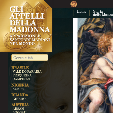
Home
Storia
della Mostr
BRASILE
VALE DO PARAIBA
PESQUEIRA
CAMPINAS
NIGERIA
AOKPE
RUANDA
KIBEHO
AUSTRIA
ABSAM
LUGGAU