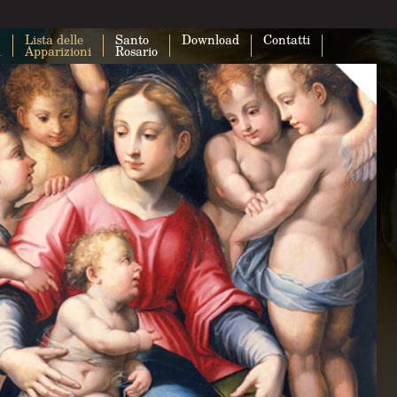
Lista delle
Santo
Download
Contatti
a
Apparizioni
Rosario
Questa pagina non carica correttam
Maps.
Sei il proprietario di questo sito web?