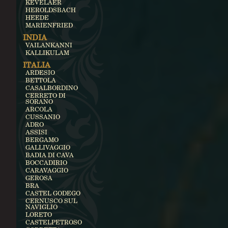
KEVELAER
HEROLDSBACH
HEEDE
MARIENFRIED
INDIA
VAILANKANNI
KALLIKULAM
ITALIA
ARDESIO
BETTOLA
CASALBORDINO
CERRETO DI
SORANO
ARCOLA
CUSSANIO
ADRO
ASSISI
BERGAMO
GALLIVAGGIO
BADIA DI CAVA
BOCCADIRIO
CARAVAGGIO
GEROSA
BRA
CASTEL GODEGO
CERNUSCO SUL
NAVIGLIO
LORETO
CASTELPETROSO