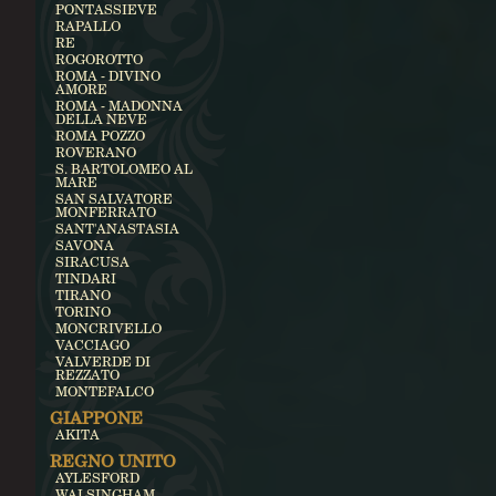
PONTASSIEVE
RAPALLO
RE
ROGOROTTO
ROMA - DIVINO
AMORE
ROMA - MADONNA
DELLA NEVE
ROMA POZZO
ROVERANO
S. BARTOLOMEO AL
MARE
SAN SALVATORE
MONFERRATO
SANT'ANASTASIA
SAVONA
SIRACUSA
TINDARI
TIRANO
TORINO
MONCRIVELLO
VACCIAGO
VALVERDE DI
REZZATO
MONTEFALCO
GIAPPONE
AKITA
REGNO UNITO
AYLESFORD
WALSINGHAM