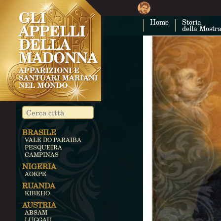
Home
Storia
della Mostr
BRASILE
VALE DO PARAIBA
PESQUEIRA
CAMPINAS
NIGERIA
AOKPE
RUANDA
KIBEHO
AUSTRIA
ABSAM
LUGGAU