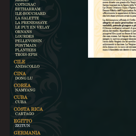
COTIGNAC
BETHARRAM
ILE-BOUCHARD
LA SALETTE
LA PRENESSAYE
LE PUY EN VELAY
ORNANS
LOURDES
PELLEVOISIN
PONTMAIN
PLANTEES
TROIS-EPIS
CILE
ANDACOLLO
CINA
DONG LU
COREA
NAMYANG
CUBA
CUBA
COSTA RICA
CARTAGO
EGITTO
ZEITUN
GERMANIA