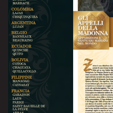
MARBACH
COLOMBIA
LAJAS
CHIQUINQUIRA
ARGENTINA
LUJAN
BELGIO
BANNEAUX
BEAURAING
ECUADOR
QUINCHE
QUITO
BOLIVIA
COTOCA
CHAGUAYA
QUILLACOLLO
FILIPPINE
MANAOAG
CAYSASAY
FRANCIA
GARAISON
LAUS
PARIGI
SAINT BAUZILLE DE
LA SYLVE
ARRAS