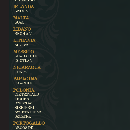
IRLANDA
KNOCK
MALTA
GOZO
LIBANO
BECHWAT
LITUANIA
SILUVA
MESSICO
GUADALUPE
OCOTLAN
NICARAGUA
CUAPA
PARAGUAY
CAACUPE'
POLONIA
GIETRZWALD
LICHEN
RZESZOW
SIEKIERKI
SWIETA LIPKA
SZCZYRK
PORTOGALLO
ARCOS DE