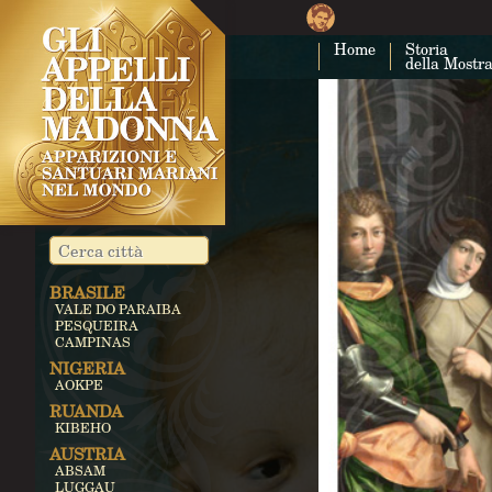
Home
Storia
della Mostr
BRASILE
VALE DO PARAIBA
PESQUEIRA
CAMPINAS
NIGERIA
AOKPE
RUANDA
KIBEHO
AUSTRIA
ABSAM
LUGGAU