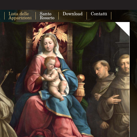
Lista delle
Santo
Download
Contatti
a
Apparizioni
Rosario
Questa pagina non carica correttam
Maps.
Sei il proprietario di questo sito web?