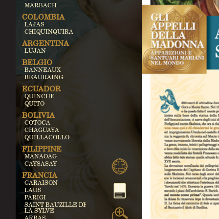
MARBACH
COLOMBIA
LAJAS
CHIQUINQUIRA
ARGENTINA
LUJAN
BELGIO
BANNEAUX
BEAURAING
ECUADOR
QUINCHE
QUITO
BOLIVIA
COTOCA
CHAGUAYA
QUILLACOLLO
FILIPPINE
MANAOAG
CAYSASAY
FRANCIA
GARAISON
LAUS
PARIGI
SAINT BAUZILLE DE
LA SYLVE
ARRAS