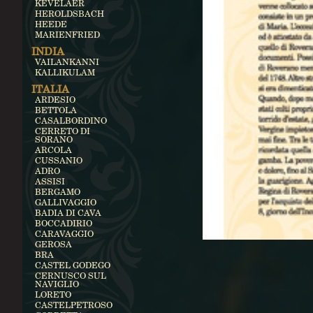
KEVELAER
HEROLDSBACH
HEEDE
MARIENFRIED
INDIA
VAILANKANNI
KALLIKULAM
ITALIA
ARDESIO
BETTOLA
CASALBORDINO
CERRETO DI
SORANO
ARCOLA
CUSSANIO
ADRO
ASSISI
BERGAMO
GALLIVAGGIO
BADIA DI CAVA
BOCCADIRIO
CARAVAGGIO
GEROSA
BRA
CASTEL GODEGO
CERNUSCO SUL
NAVIGLIO
LORETO
CASTELPETROSO