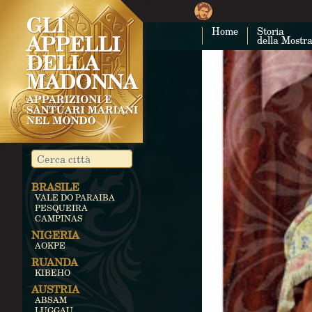
Home
Storia
della Mostr
BRASILE
VALE DO PARAIBA
PESQUEIRA
CAMPINAS
NIGERIA
AOKPE
RUANDA
KIBEHO
AUSTRIA
ABSAM
LUGGAU