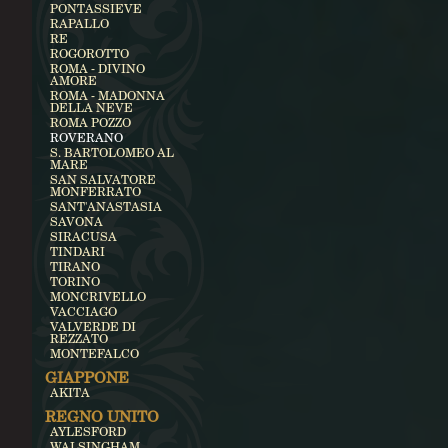
PONTASSIEVE
RAPALLO
RE
ROGOROTTO
ROMA - DIVINO
AMORE
ROMA - MADONNA
DELLA NEVE
ROMA POZZO
ROVERANO
S. BARTOLOMEO AL
MARE
SAN SALVATORE
MONFERRATO
SANT'ANASTASIA
SAVONA
SIRACUSA
TINDARI
TIRANO
TORINO
MONCRIVELLO
VACCIAGO
VALVERDE DI
REZZATO
MONTEFALCO
GIAPPONE
AKITA
REGNO UNITO
AYLESFORD
WALSINGHAM