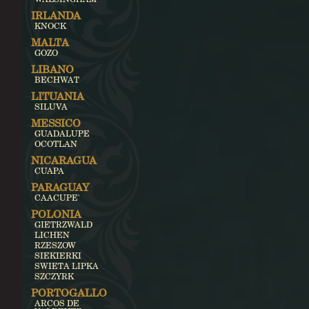
IRLANDA
KNOCK
MALTA
GOZO
LIBANO
BECHWAT
LITUANIA
SILUVA
MESSICO
GUADALUPE
OCOTLAN
NICARAGUA
CUAPA
PARAGUAY
CAACUPE'
POLONIA
GIETRZWALD
LICHEN
RZESZOW
SIEKIERKI
SWIETA LIPKA
SZCZYRK
PORTOGALLO
ARCOS DE