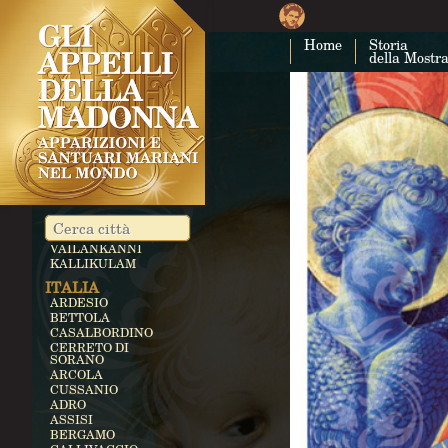
NAMYANG
CUBA
Home
Storia
CUBA
della Mostr
COSTA RICA
CARTAGO
EGITTO
ZEITUN
GERMANIA
KEVELAER
HEROLDSBACH
HEEDE
MARIENFRIED
INDIA
VAILANKANNI
KALLIKULAM
ITALIA
ARDESIO
BETTOLA
CASALBORDINO
CERRETO DI
SORANO
ARCOLA
CUSSANIO
ADRO
ASSISI
BERGAMO