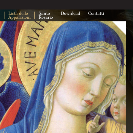
Lista delle
Santo
Download
Contatti
a
Apparizioni
Rosario
Questa pagina non carica correttam
Maps.
Sei il proprietario di questo sito web?