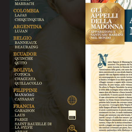
MARBACH
COLOMBIA
LAJAS
CHIQUINQUIRA
ARGENTINA
LUJAN
BELGIO
BANNEAUX
BEAURAING
ECUADOR
QUINCHE
QUITO
BOLIVIA
COTOCA
CHAGUAYA
QUILLACOLLO
FILIPPINE
MANAOAG
CAYSASAY
FRANCIA
GARAISON
LAUS
PARIGI
SAINT BAUZILLE DE
LA SYLVE
ARRAS