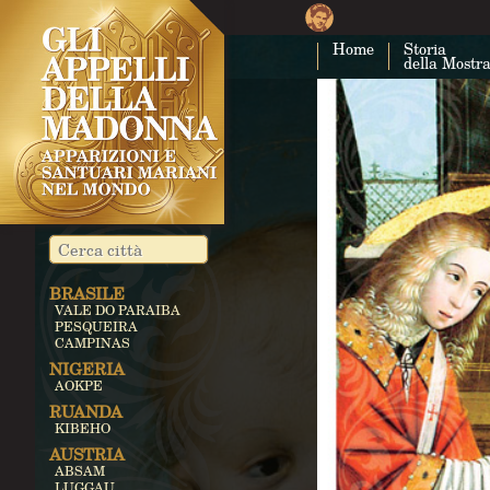
Home
Storia
della Mostr
BRASILE
VALE DO PARAIBA
PESQUEIRA
CAMPINAS
NIGERIA
AOKPE
RUANDA
KIBEHO
AUSTRIA
ABSAM
LUGGAU