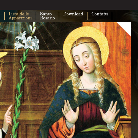
Lista delle
Santo
Download
Contatti
a
Apparizioni
Rosario
Questa pagina non carica correttam
Maps.
Sei il proprietario di questo sito web?