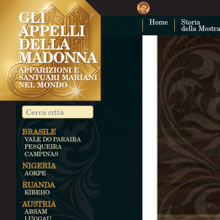
Home
Storia
della Mostr
BRASILE
VALE DO PARAIBA
PESQUEIRA
CAMPINAS
NIGERIA
AOKPE
RUANDA
KIBEHO
AUSTRIA
ABSAM
LUGGAU