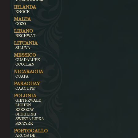
IRLANDA
KNOCK
MALTA
GOZO
LIBANO
BECHWAT
LITUANIA
SILUVA
MESSICO
GUADALUPE
OCOTLAN
NICARAGUA
CUAPA
PARAGUAY
CAACUPE'
POLONIA
GIETRZWALD
LICHEN
RZESZOW
SIEKIERKI
SWIETA LIPKA
SZCZYRK
PORTOGALLO
ARCOS DE