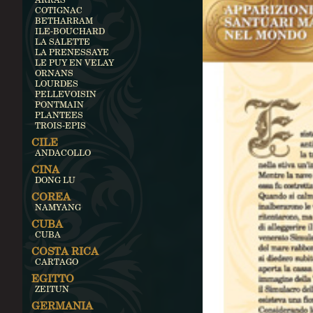
COTIGNAC
BETHARRAM
ILE-BOUCHARD
LA SALETTE
LA PRENESSAYE
LE PUY EN VELAY
ORNANS
LOURDES
PELLEVOISIN
PONTMAIN
PLANTEES
TROIS-EPIS
CILE
ANDACOLLO
CINA
DONG LU
COREA
NAMYANG
CUBA
CUBA
COSTA RICA
CARTAGO
EGITTO
ZEITUN
GERMANIA