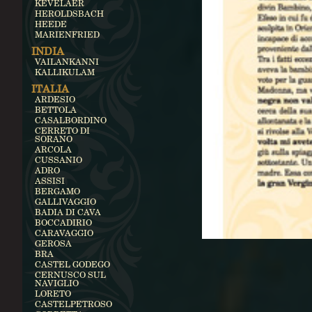
KEVELAER
HEROLDSBACH
HEEDE
MARIENFRIED
INDIA
VAILANKANNI
KALLIKULAM
ITALIA
ARDESIO
BETTOLA
CASALBORDINO
CERRETO DI
SORANO
ARCOLA
CUSSANIO
ADRO
ASSISI
BERGAMO
GALLIVAGGIO
BADIA DI CAVA
BOCCADIRIO
CARAVAGGIO
GEROSA
BRA
CASTEL GODEGO
CERNUSCO SUL
NAVIGLIO
LORETO
CASTELPETROSO