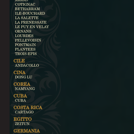
COTIGNAC
BETHARRAM
ILE-BOUCHARD
LA SALETTE
LA PRENESSAYE
LE PUY EN VELAY
ORNANS
LOURDES
PELLEVOISIN
PONTMAIN
PLANTEES
TROIS-EPIS
CILE
ANDACOLLO
CINA
DONG LU
COREA
NAMYANG
CUBA
CUBA
COSTA RICA
CARTAGO
EGITTO
ZEITUN
GERMANIA