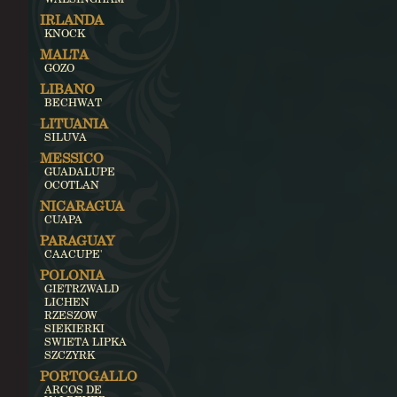
IRLANDA
KNOCK
MALTA
GOZO
LIBANO
BECHWAT
LITUANIA
SILUVA
MESSICO
GUADALUPE
OCOTLAN
NICARAGUA
CUAPA
PARAGUAY
CAACUPE'
POLONIA
GIETRZWALD
LICHEN
RZESZOW
SIEKIERKI
SWIETA LIPKA
SZCZYRK
PORTOGALLO
ARCOS DE