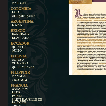
MARBACH
COLOMBIA
LAJAS
CHIQUINQUIRA
ARGENTINA
LUJAN
BELGIO
BANNEAUX
BEAURAING
ECUADOR
QUINCHE
QUITO
BOLIVIA
COTOCA
CHAGUAYA
QUILLACOLLO
FILIPPINE
MANAOAG
CAYSASAY
FRANCIA
GARAISON
LAUS
PARIGI
SAINT BAUZILLE DE
LA SYLVE
ARRAS