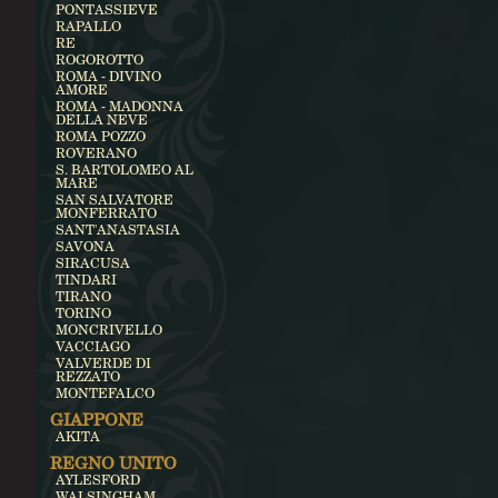
PONTASSIEVE
RAPALLO
RE
ROGOROTTO
ROMA - DIVINO
AMORE
ROMA - MADONNA
DELLA NEVE
ROMA POZZO
ROVERANO
S. BARTOLOMEO AL
MARE
SAN SALVATORE
MONFERRATO
SANT'ANASTASIA
SAVONA
SIRACUSA
TINDARI
TIRANO
TORINO
MONCRIVELLO
VACCIAGO
VALVERDE DI
REZZATO
MONTEFALCO
GIAPPONE
AKITA
REGNO UNITO
AYLESFORD
WALSINGHAM