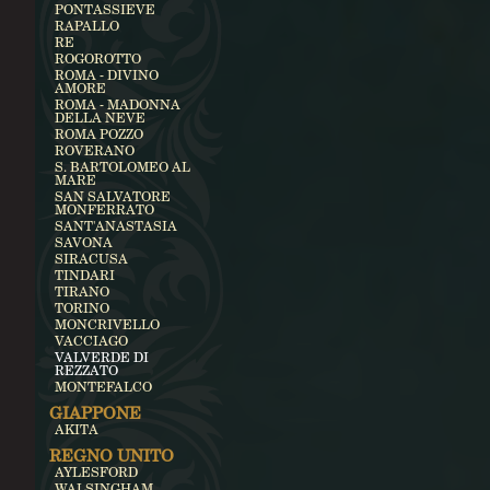
PONTASSIEVE
RAPALLO
RE
ROGOROTTO
ROMA - DIVINO
AMORE
ROMA - MADONNA
DELLA NEVE
ROMA POZZO
ROVERANO
S. BARTOLOMEO AL
MARE
SAN SALVATORE
MONFERRATO
SANT'ANASTASIA
SAVONA
SIRACUSA
TINDARI
TIRANO
TORINO
MONCRIVELLO
VACCIAGO
VALVERDE DI
REZZATO
MONTEFALCO
GIAPPONE
AKITA
REGNO UNITO
AYLESFORD
WALSINGHAM