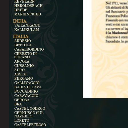
KEVELAER
HEROLDSBACH
HEEDE
MARIENFRIED
INDIA
VAILANKANNI
KALLIKULAM
ITALIA
ARDESIO
BETTOLA
CASALBORDINO
CERRETO DI
SORANO
ARCOLA
CUSSANIO
ADRO
ASSISI
BERGAMO
GALLIVAGGIO
BADIA DI CAVA
BOCCADIRIO
CARAVAGGIO
GEROSA
BRA
CASTEL GODEGO
CERNUSCO SUL
NAVIGLIO
LORETO
CASTELPETROSO