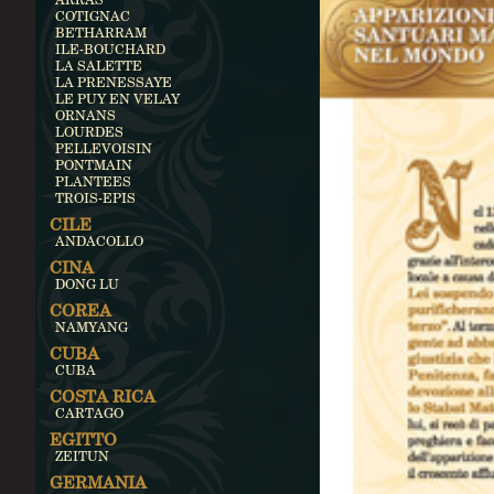
COTIGNAC
BETHARRAM
ILE-BOUCHARD
LA SALETTE
LA PRENESSAYE
LE PUY EN VELAY
ORNANS
LOURDES
PELLEVOISIN
PONTMAIN
PLANTEES
TROIS-EPIS
CILE
ANDACOLLO
CINA
DONG LU
COREA
NAMYANG
CUBA
CUBA
COSTA RICA
CARTAGO
EGITTO
ZEITUN
GERMANIA