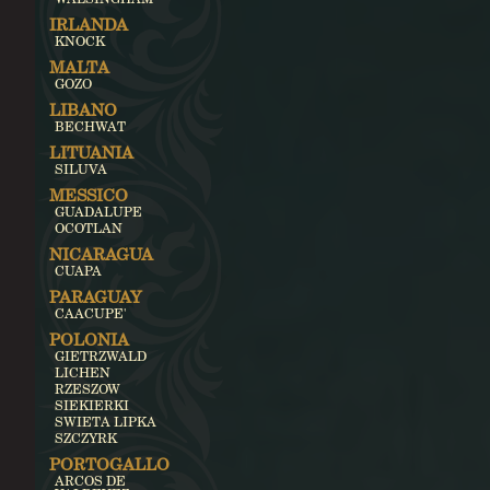
IRLANDA
KNOCK
MALTA
GOZO
LIBANO
BECHWAT
LITUANIA
SILUVA
MESSICO
GUADALUPE
OCOTLAN
NICARAGUA
CUAPA
PARAGUAY
CAACUPE'
POLONIA
GIETRZWALD
LICHEN
RZESZOW
SIEKIERKI
SWIETA LIPKA
SZCZYRK
PORTOGALLO
ARCOS DE