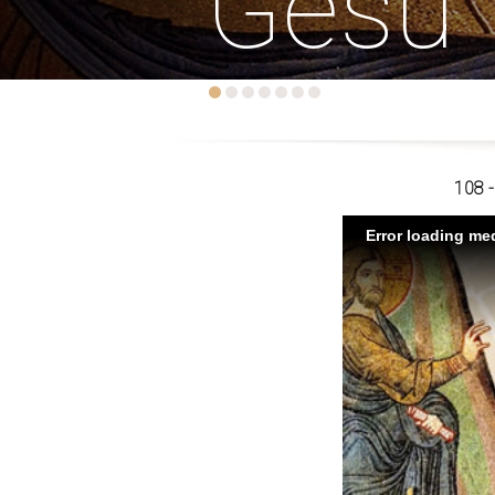
Gesù
108 -
Error loading med