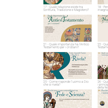
17 - Quale relazione esiste tra
18 - Pe
Scrittura, Tradizione e Magistero?
insegna
21 - Quale importanza ha l'Antico
22 - Qu
Testamento per i cristiani?
Testame
25 - Come risponde l'uomo a Dio
26 - Qu
che si rivela?
i princ
della fe