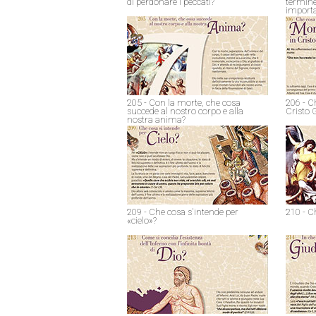
di perdonare i peccati?
termine
import
205 - Con la morte, che cosa
206 - C
succede al nostro corpo e alla
Cristo 
nostra anima?
209 - Che cosa s'intende per
210 - C
«cielo»?