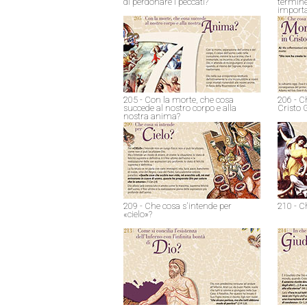
di perdonare i peccati?
termine
import
205 - Con la morte, che cosa
206 - C
succede al nostro corpo e alla
Cristo 
nostra anima?
209 - Che cosa s'intende per
210 - C
«cielo»?