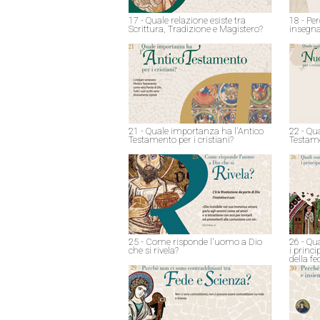
17 - Quale relazione esiste tra
18 - Pe
Scrittura, Tradizione e Magistero?
insegna
21 - Quale importanza ha l'Antico
22 - Qu
Testamento per i cristiani?
Testame
25 - Come risponde l'uomo a Dio
26 - Qu
che si rivela?
i princ
della fe