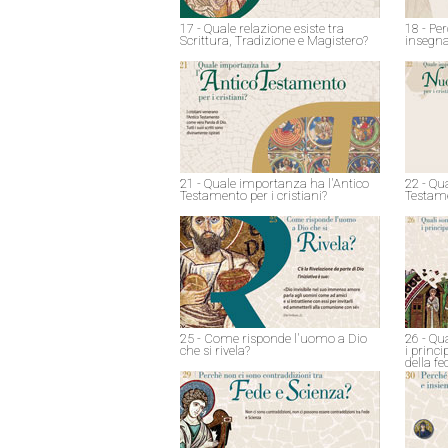
17 - Quale relazione esiste tra
18 - Pe
Scrittura, Tradizione e Magistero?
insegna
21 - Quale importanza ha l'Antico
22 - Qu
Testamento per i cristiani?
Testame
25 - Come risponde l'uomo a Dio
26 - Qu
che si rivela?
i princ
della fe