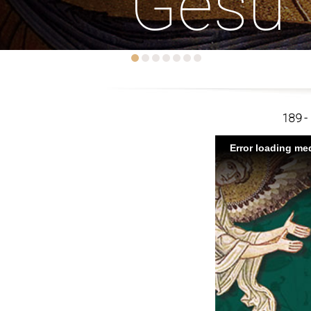
Gesù
189 - 
Error loading med