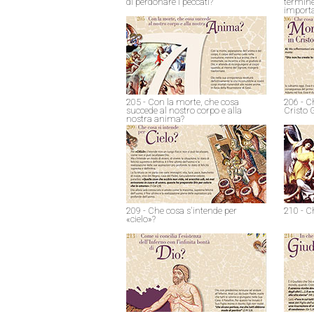
di perdonare i peccati?
termine
import
205 - Con la morte, che cosa
206 - C
succede al nostro corpo e alla
Cristo 
nostra anima?
209 - Che cosa s'intende per
210 - C
«cielo»?