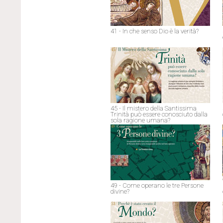
41 - In che senso Dio è la verità?
45 - Il mistero della Santissima
Trinità può essere conosciuto dalla
sola ragione umana?
49 - Come operano le tre Persone
divine?