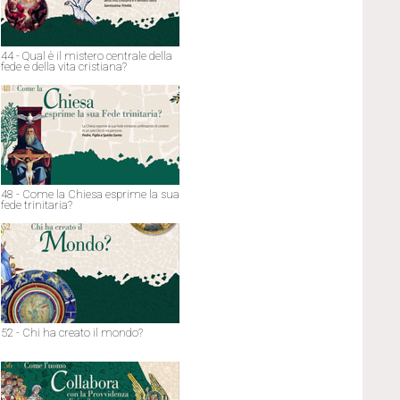
44 - Qual è il mistero centrale della
fede e della vita cristiana?
48 - Come la Chiesa esprime la sua
fede trinitaria?
52 - Chi ha creato il mondo?