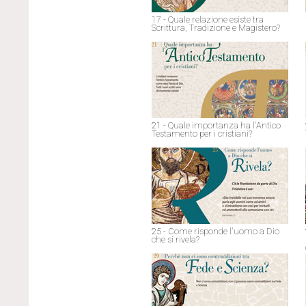
17 - Quale relazione esiste tra
Scrittura, Tradizione e Magistero?
21 - Quale importanza ha l'Antico
Testamento per i cristiani?
25 - Come risponde l'uomo a Dio
che si rivela?