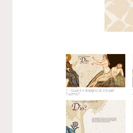
1 - Qual è il disegno di Dio per
l'uomo?