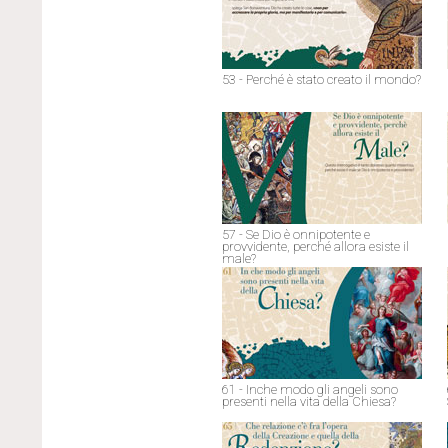
53 - Perché è stato creato il mondo?
57 - Se Dio è onnipotente e
provvidente, perché allora esiste il
male?
61 - Inche modo gli angeli sono
presenti nella vita della Chiesa?