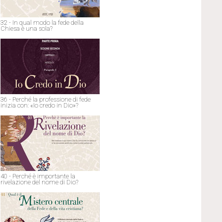
32 - In qual modo la fede della
Chiesa è una sola?
36 - Perché la professione di fede
inizia con: «Io credo in Dio»?
40 - Perché è importante la
rivelazione del nome di Dio?