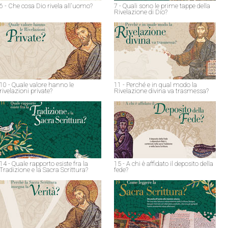
6 - Che cosa Dio rivela all'uomo?
7 - Quali sono le prime tappe della
Rivelazione di Dio?
10 - Quale valore hanno le
11 - Perché e in qual modo la
rivelazioni private?
Rivelazione divina va trasmessa?
14 - Quale rapporto esiste fra la
15 - A chi è affidato il deposito della
Tradizione e la Sacra Scrittura?
fede?