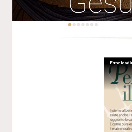
Ges
Error load