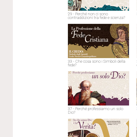
29 - Perché non ci sono
contraddizioni tra fede e scienza?
33 - Che cosa sono i Simboli della
fede?
37 - Perché professiamo un solo
Dio?