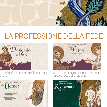
LA PROFESSIONE DELLA FEDE
2 - Perché nell'uomo c'è il desiderio
3 - Come si può conoscere Dio con
di Dio?
la sola luce della ragione?