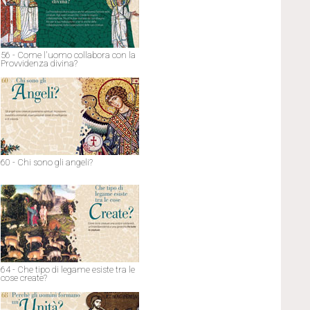
56 - Come l'uomo collabora con la
Provvidenza divina?
60 - Chi sono gli angeli?
64 - Che tipo di legame esiste tra le
cose create?