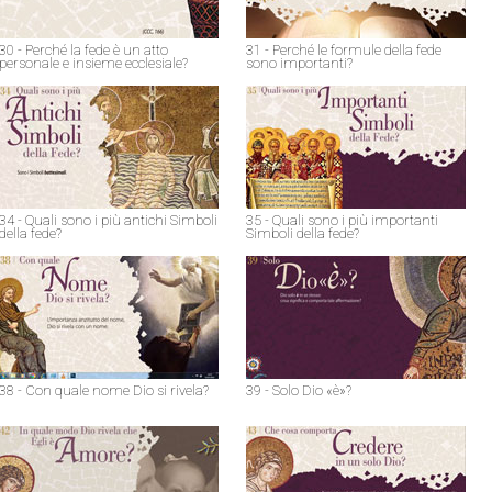
30 - Perché la fede è un atto
31 - Perché le formule della fede
personale e insieme ecclesiale?
sono importanti?
34 - Quali sono i più antichi Simboli
35 - Quali sono i più importanti
della fede?
Simboli della fede?
38 - Con quale nome Dio si rivela?
39 - Solo Dio «è»?