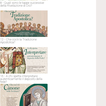
8 - Quali sono le tappe successive
della Rivelazione di Dio?
12 - Che cos'è la Tradizione
Apostolica?
16 - A chi spetta interpretare
autenticamente il deposito della
fede?