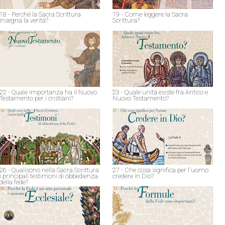
18 - Perché la Sacra Scrittura
19 - Come leggere la Sacra
insegna la verità?
Scrittura?
22 - Quale importanza ha il Nuovo
23 - Quale unità esiste fra Antico e
Testamento per i cristiani?
Nuovo Testamento?
26 - Qualisono nella Sacra Scrittura
27 - Che cosa significa per l'uomo
i principali testimoni di obbedienza
credere in Dio?
della fede?