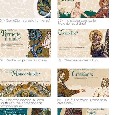
54 - ComeDio ha creato l'universo?
55 - In che cosa consiste la
Provvidenza divina?
58 - Perché Dio permette il male?
59 - Che cosa ha creato Dio?
62 - Che cosa insegna la Sacra
63 - Qual è il posto dell'uomo nella
Scrittura circa la creazione del
creazione?
mondo visibile?