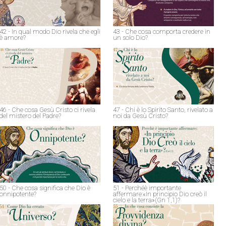
42 - In qual modo Dio rivela che egli
43 - Che cosa comporta credere in
è amore?
un solo Dio?
46 - Che cosa Gesù Cristo ci rivela
47 - Chi è lo Spirito Santo, rivelato a
del mistero del Padre?
noi da Gesù Cristo?
50 - Che cosa significa che Dio è
51 - Perchéè importante
onnipotente?
affermare:«In principio Dio creò il
cielo e la terra»(Gn 1,1)?