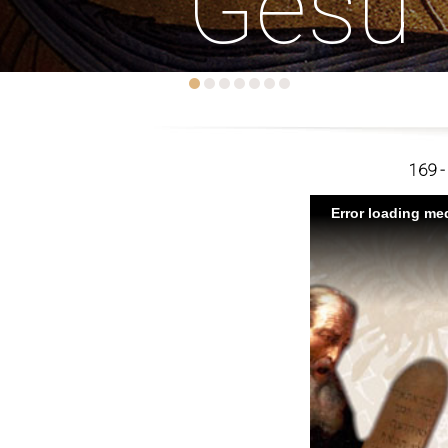
Gesù
169 - 
Error loading med