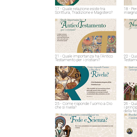
17 - Quale relazione esiste tra
18 - Pe
Scrittura, Tradizione e Magistero?
insegna
21 - Quale importanza ha l'Antico
22 - Qu
Testamento per i cristiani?
Testame
25 - Come risponde l'uomo a Dio
26 - Qu
che si rivela?
i princ
della fe