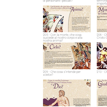
di perdonare i peccati?
termine
import
205 - Con la morte, che cosa
206 - C
succede al nostro corpo e alla
Cristo 
nostra anima?
209 - Che cosa s'intende per
210 - C
«cielo»?