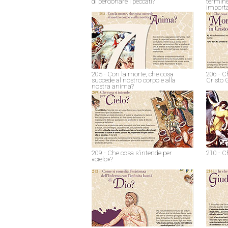
di perdonare i peccati?
termine
import
205 - Con la morte, che cosa
206 - C
succede al nostro corpo e alla
Cristo 
nostra anima?
209 - Che cosa s'intende per
210 - C
«cielo»?