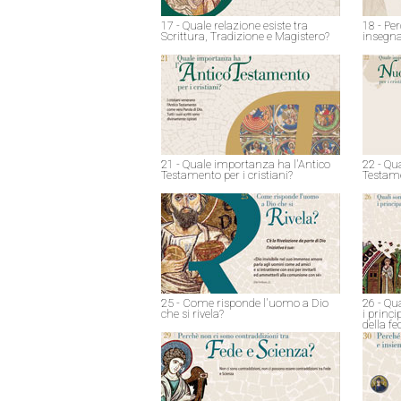
17 - Quale relazione esiste tra
18 - Pe
Scrittura, Tradizione e Magistero?
insegna
21 - Quale importanza ha l'Antico
22 - Qu
Testamento per i cristiani?
Testame
25 - Come risponde l'uomo a Dio
26 - Qu
che si rivela?
i princ
della fe