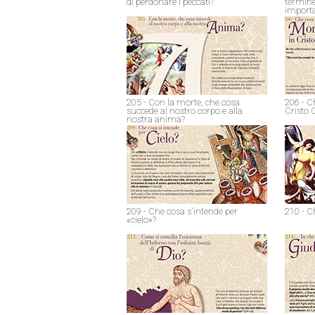
di perdonare i peccati?
termine
import
205 - Con la morte, che cosa
206 - C
succede al nostro corpo e alla
Cristo 
nostra anima?
209 - Che cosa s'intende per
210 - C
«cielo»?