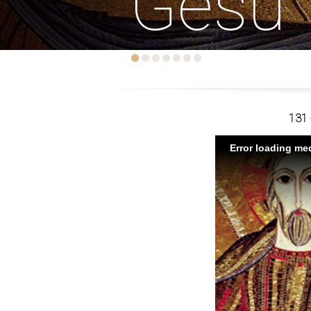
Gesù
131 -
Error loading med