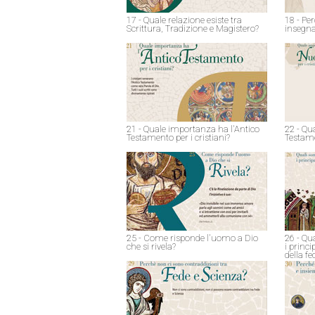
17 - Quale relazione esiste tra
18 - Pe
Scrittura, Tradizione e Magistero?
insegna
21 - Quale importanza ha l'Antico
22 - Qu
Testamento per i cristiani?
Testame
25 - Come risponde l'uomo a Dio
26 - Qu
che si rivela?
i princ
della fe