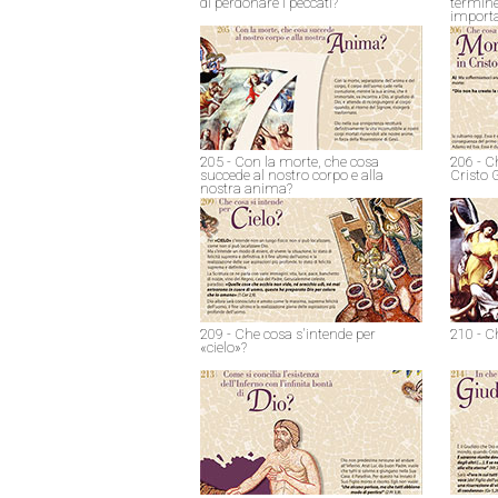
di perdonare i peccati?
termine
import
205 - Con la morte, che cosa
206 - C
succede al nostro corpo e alla
Cristo 
nostra anima?
209 - Che cosa s'intende per
210 - C
«cielo»?