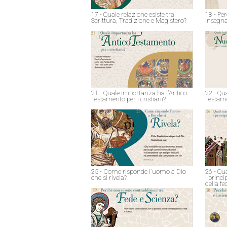
17 - Quale relazione esiste tra
18 - Pe
Scrittura, Tradizione e Magistero?
insegna
21 - Quale importanza ha l'Antico
22 - Qu
Testamento per i cristiani?
Testame
25 - Come risponde l'uomo a Dio
26 - Qu
che si rivela?
i princ
della fe