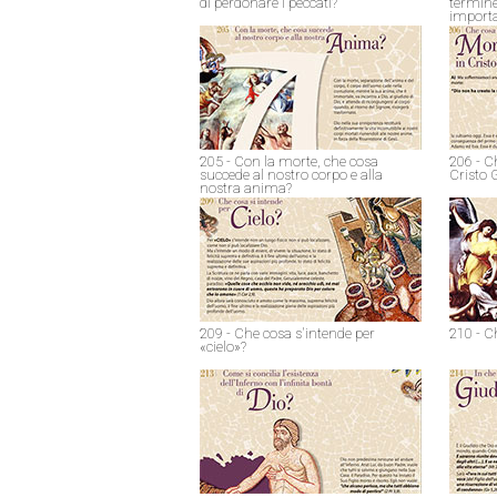
di perdonare i peccati?
termine
import
205 - Con la morte, che cosa
206 - C
succede al nostro corpo e alla
Cristo 
nostra anima?
209 - Che cosa s'intende per
210 - C
«cielo»?