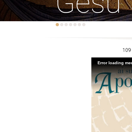
Gesù
109 
Error loading med