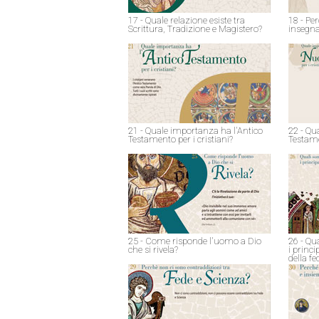
17 - Quale relazione esiste tra
18 - Pe
Scrittura, Tradizione e Magistero?
insegna
21 - Quale importanza ha l'Antico
22 - Qu
Testamento per i cristiani?
Testame
25 - Come risponde l'uomo a Dio
26 - Qu
che si rivela?
i princ
della fe