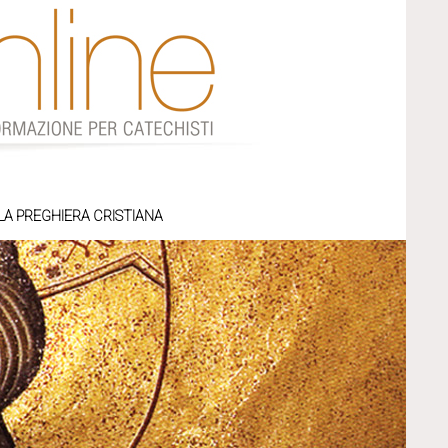
LA PREGHIERA CRISTIANA