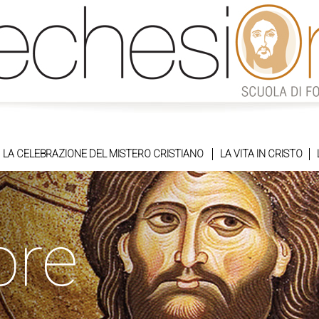
LA CELEBRAZIONE DEL MISTERO CRISTIANO
LA VITA IN CRISTO
ore