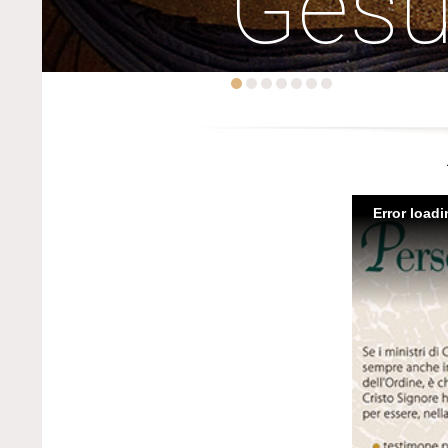
Ges
Error load