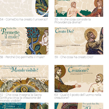
54 - ComeDio ha creato l'universo?
55 - In che cosa consiste la
Provvidenza divina?
58 - Perché Dio permette il male?
59 - Che cosa ha creato Dio?
62 - Che cosa insegna la Sacra
63 - Qual è il posto dell'uomo nella
Scrittura circa la creazione del
creazione?
mondo visibile?