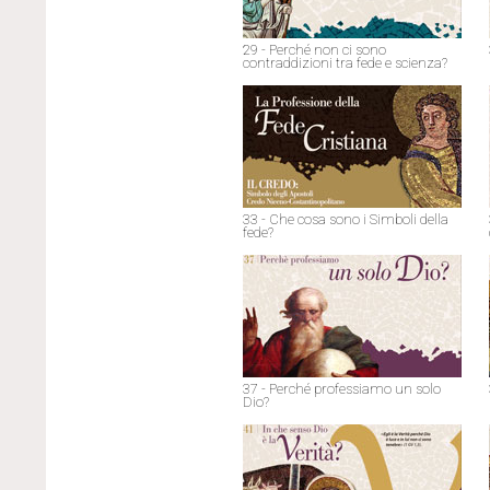
29 - Perché non ci sono
contraddizioni tra fede e scienza?
33 - Che cosa sono i Simboli della
fede?
37 - Perché professiamo un solo
Dio?