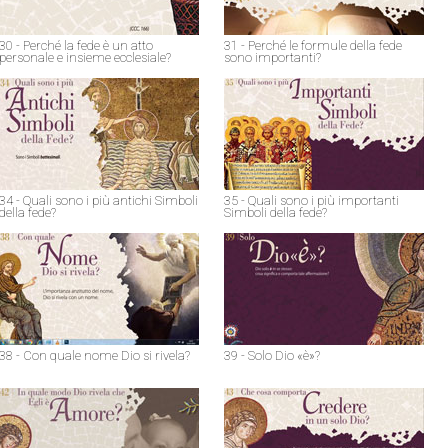
30 - Perché la fede è un atto
31 - Perché le formule della fede
personale e insieme ecclesiale?
sono importanti?
34 - Quali sono i più antichi Simboli
35 - Quali sono i più importanti
della fede?
Simboli della fede?
38 - Con quale nome Dio si rivela?
39 - Solo Dio «è»?