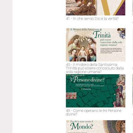
41 - In che senso Dio è la verità?
45 - Il mistero della Santissima
Trinità può essere conosciuto dalla
sola ragione umana?
49 - Come operano le tre Persone
divine?