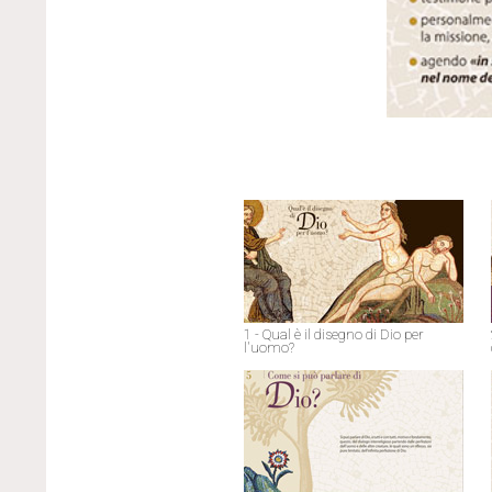
1 - Qual è il disegno di Dio per
l'uomo?