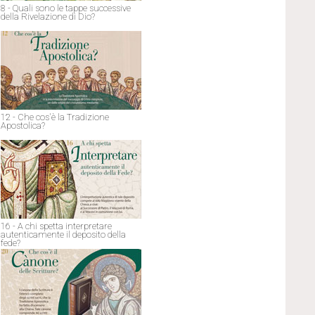
8 - Quali sono le tappe successive
della Rivelazione di Dio?
12 - Che cos'è la Tradizione
Apostolica?
16 - A chi spetta interpretare
autenticamente il deposito della
fede?