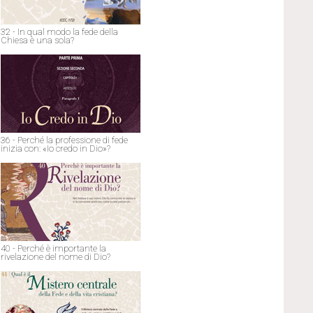
32 - In qual modo la fede della
Chiesa è una sola?
36 - Perché la professione di fede
inizia con: «Io credo in Dio»?
40 - Perché è importante la
rivelazione del nome di Dio?