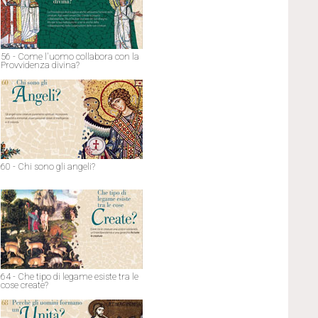
56 - Come l'uomo collabora con la
Provvidenza divina?
60 - Chi sono gli angeli?
64 - Che tipo di legame esiste tra le
cose create?