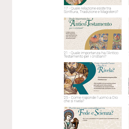
17 - Quale relazione esiste tra
Scrittura, Tradizione e Magistero?
21 - Quale importanza ha l'Antico
Testamento per i cristiani?
25 - Come risponde l'uomo a Dio
che si rivela?