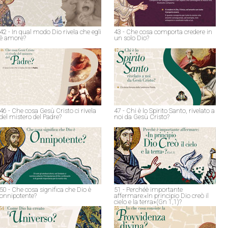
42 - In qual modo Dio rivela che egli
43 - Che cosa comporta credere in
è amore?
un solo Dio?
46 - Che cosa Gesù Cristo ci rivela
47 - Chi è lo Spirito Santo, rivelato a
del mistero del Padre?
noi da Gesù Cristo?
50 - Che cosa significa che Dio è
51 - Perchéè importante
onnipotente?
affermare:«In principio Dio creò il
cielo e la terra»(Gn 1,1)?