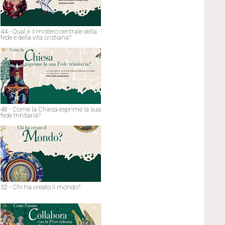
44 - Qual è il mistero centrale della
fede e della vita cristiana?
48 - Come la Chiesa esprime la sua
fede trinitaria?
52 - Chi ha creato il mondo?