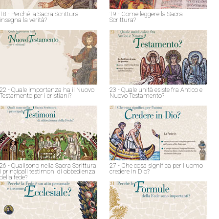
18 - Perché la Sacra Scrittura
19 - Come leggere la Sacra
insegna la verità?
Scrittura?
22 - Quale importanza ha il Nuovo
23 - Quale unità esiste fra Antico e
Testamento per i cristiani?
Nuovo Testamento?
26 - Qualisono nella Sacra Scrittura
27 - Che cosa significa per l'uomo
i principali testimoni di obbedienza
credere in Dio?
della fede?