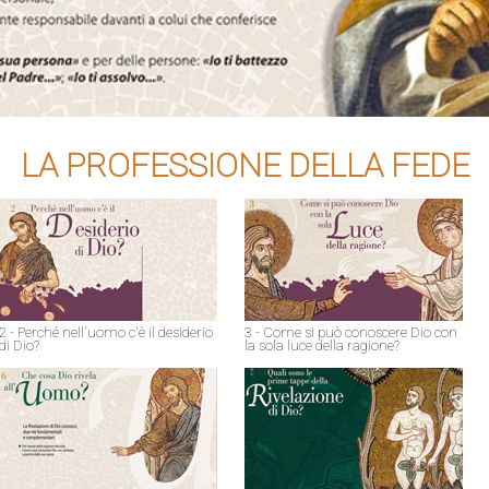
LA PROFESSIONE DELLA FEDE
2 - Perché nell'uomo c'è il desiderio
3 - Come si può conoscere Dio con
di Dio?
la sola luce della ragione?