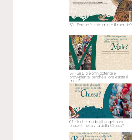
53 - Perché è stato creato il mondo?
57 - Se Dio è onnipotente e
provvidente, perché allora esiste il
male?
61 - Inche modo gli angeli sono
presenti nella vita della Chiesa?