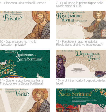
6 - Che cosa Dio rivela all'uomo?
7 - Quali sono le prime tappe della
Rivelazione di Dio?
10 - Quale valore hanno le
11 - Perché e in qual modo la
rivelazioni private?
Rivelazione divina va trasmessa?
14 - Quale rapporto esiste fra la
15 - A chi è affidato il deposito della
Tradizione e la Sacra Scrittura?
fede?