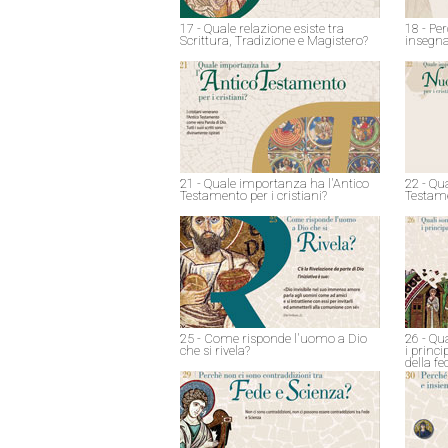
17 - Quale relazione esiste tra
18 - Pe
Scrittura, Tradizione e Magistero?
insegna
21 - Quale importanza ha l'Antico
22 - Qu
Testamento per i cristiani?
Testame
25 - Come risponde l'uomo a Dio
26 - Qu
che si rivela?
i princ
della fe