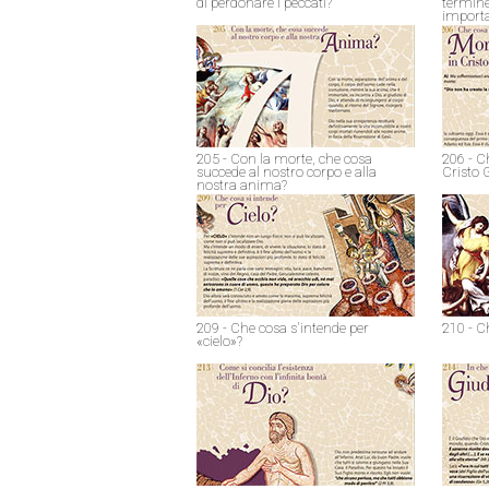
di perdonare i peccati?
termine
import
205 - Con la morte, che cosa
206 - C
succede al nostro corpo e alla
Cristo 
nostra anima?
209 - Che cosa s'intende per
210 - C
«cielo»?