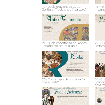
17 - Quale relazione esiste tra
18 - Pe
Scrittura, Tradizione e Magistero?
insegna
21 - Quale importanza ha l'Antico
22 - Qu
Testamento per i cristiani?
Testame
25 - Come risponde l'uomo a Dio
26 - Qu
che si rivela?
i princ
della fe