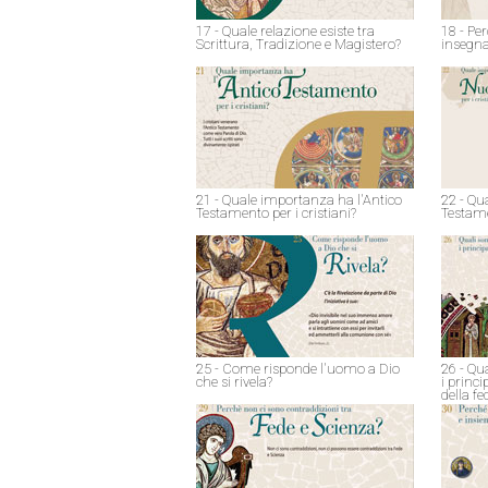
17 - Quale relazione esiste tra
18 - Pe
Scrittura, Tradizione e Magistero?
insegna
21 - Quale importanza ha l'Antico
22 - Qu
Testamento per i cristiani?
Testame
25 - Come risponde l'uomo a Dio
26 - Qu
che si rivela?
i princ
della fe