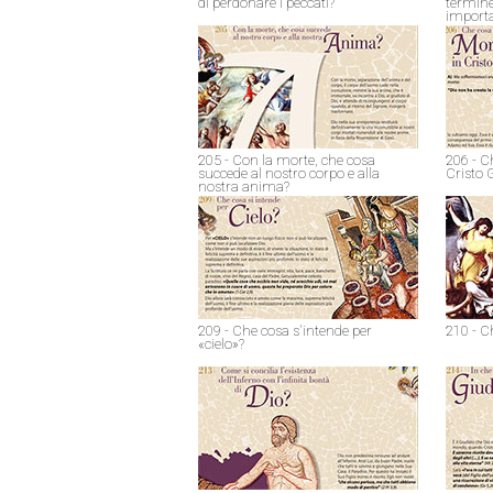
di perdonare i peccati?
termine
import
205 - Con la morte, che cosa
206 - C
succede al nostro corpo e alla
Cristo 
nostra anima?
209 - Che cosa s'intende per
210 - C
«cielo»?