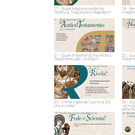
17 - Quale relazione esiste tra
18 - Pe
Scrittura, Tradizione e Magistero?
insegna
21 - Quale importanza ha l'Antico
22 - Qu
Testamento per i cristiani?
Testame
25 - Come risponde l'uomo a Dio
26 - Qu
che si rivela?
i princ
della fe