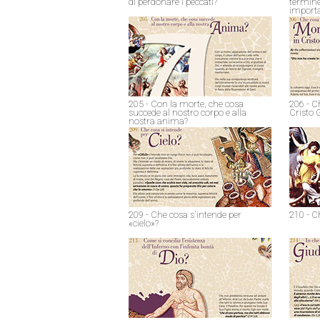
di perdonare i peccati?
termine
import
205 - Con la morte, che cosa
206 - C
succede al nostro corpo e alla
Cristo 
nostra anima?
209 - Che cosa s'intende per
210 - C
«cielo»?