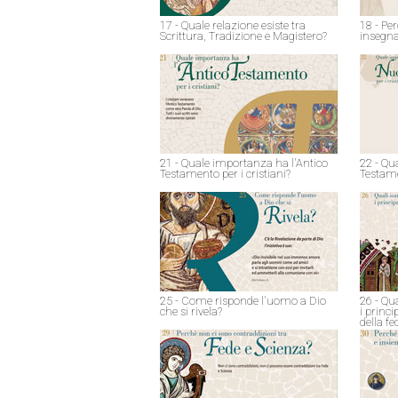
17 - Quale relazione esiste tra
18 - Pe
Scrittura, Tradizione e Magistero?
insegna
21 - Quale importanza ha l'Antico
22 - Qu
Testamento per i cristiani?
Testame
25 - Come risponde l'uomo a Dio
26 - Qu
che si rivela?
i princ
della fe