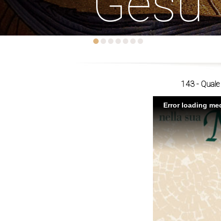
Gesù
143 - Quale 
Error loading med