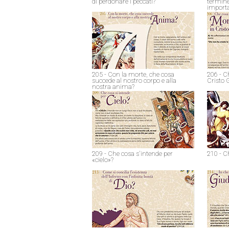
di perdonare i peccati?
termine
import
205 - Con la morte, che cosa
206 - C
succede al nostro corpo e alla
Cristo 
nostra anima?
209 - Che cosa s'intende per
210 - C
«cielo»?