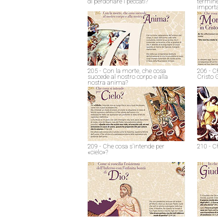
di perdonare i peccati?
termine
import
205 - Con la morte, che cosa
206 - C
succede al nostro corpo e alla
Cristo 
nostra anima?
209 - Che cosa s'intende per
210 - C
«cielo»?