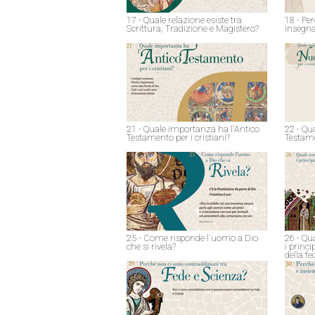
17 - Quale relazione esiste tra
18 - Pe
Scrittura, Tradizione e Magistero?
insegna
21 - Quale importanza ha l'Antico
22 - Qu
Testamento per i cristiani?
Testame
25 - Come risponde l'uomo a Dio
26 - Qu
che si rivela?
i princ
della fe