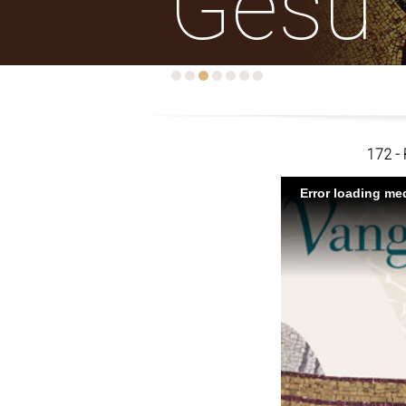
Gesù
172 - 
Error loading med